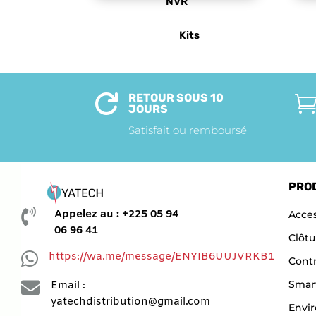
NVR
Kits
RETOUR SOUS 10

JOURS
Satisfait ou remboursé
PRO

Appelez au : +225 05 94
Acces
06 96 41
Clôtu

https://wa.me/message/ENYIB6UUJVRKB1
Contr

Smar
Email :
yatechdistribution@gmail.com
Envi