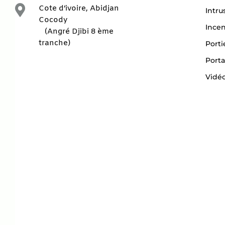

Cote d’ivoire, Abidjan
Intru
Cocody
Ince
(Angré Djibi 8 ème
tranche)
Porti
Porta
Vidéo