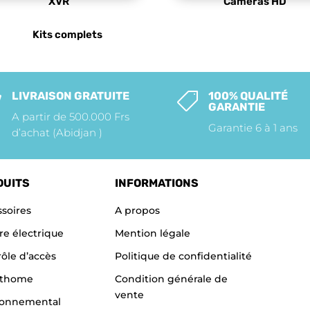
XVR
Caméras HD
Kits complets
LIVRAISON GRATUITE
100% QUALITÉ


GARANTIE
A partir de 500.000 Frs
Garantie 6 à 1 ans
d’achat (Abidjan )
DUITS
INFORMATIONS
soires
A propos
re électrique
Mention légale
ôle d’accès
Politique de confidentialité
thome
Condition générale de
vente
ronnemental