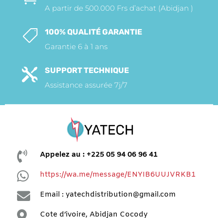
A partir de 500.000 Frs d’achat (Abidjan )
100% QUALITÉ GARANTIE

Garantie 6 à 1 ans
SUPPORT TECHNIQUE

Assistance assurée 7j/7

Appelez au : +225 05 94 06 96 41

https://wa.me/message/ENYIB6UUJVRKB1

Email : yatechdistribution@gmail.com

Cote d’ivoire, Abidjan Cocody