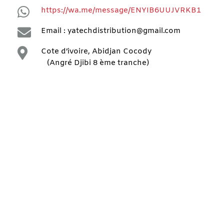

https://wa.me/message/ENYIB6UUJVRKB1

Email : yatechdistribution@gmail.com

Cote d’ivoire, Abidjan Cocody
(Angré Djibi 8 ème tranche)