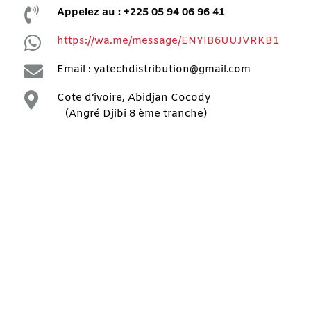

Appelez au : +225 05 94 06 96 41

https://wa.me/message/ENYIB6UUJVRKB1

Email : yatechdistribution@gmail.com

Cote d’ivoire, Abidjan Cocody
(Angré Djibi 8 ème tranche)