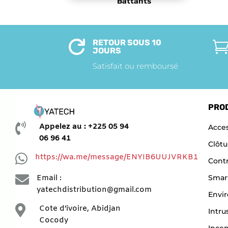
Battants
RETOUR SOUS 10

JOURS
Satisfait ou remboursé
PRO

Appelez au : +225 05 94
Acces
06 96 41
Clôtu

https://wa.me/message/ENYIB6UUJVRKB1
Contr

Smar
Email :
yatechdistribution@gmail.com
Envi

Cote d’ivoire, Abidjan
Intru
Cocody
Ince