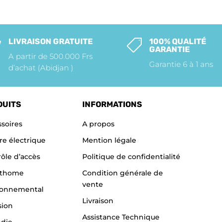
LIVRAISON GRATUITE
100% QUALITÉ


GARANTIE
A partir de 500.000 Frs
Garantie 6 à 1 ans
d’achat (Abidjan )
DUITS
INFORMATIONS
soires
A propos
re électrique
Mention légale
ôle d’accès
Politique de confidentialité
thome
Condition générale de
vente
ronnemental
Livraison
sion
Assistance Technique
ndie