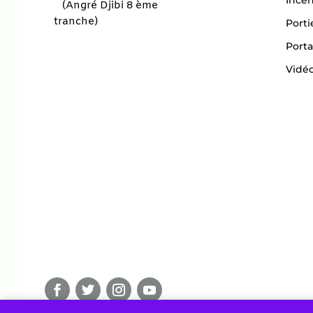
(Angré Djibi 8 ème
tranche)
Porti
Porta
Vidéo