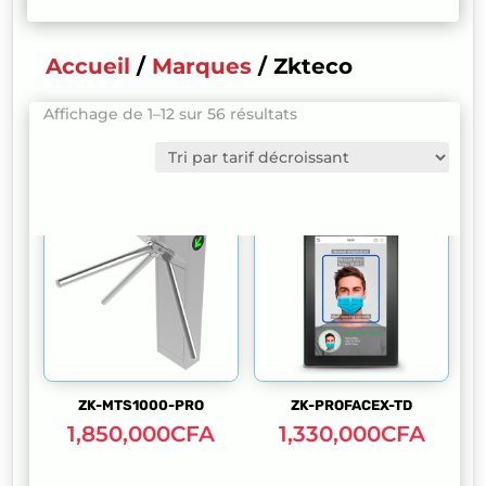
Accueil
/
Marques
/ Zkteco
Trié
Affichage de 1–12 sur 56 résultats
par
prix
décroissant
ZK-MTS1000-PRO
ZK-PROFACEX-TD
1,850,000
CFA
1,330,000
CFA