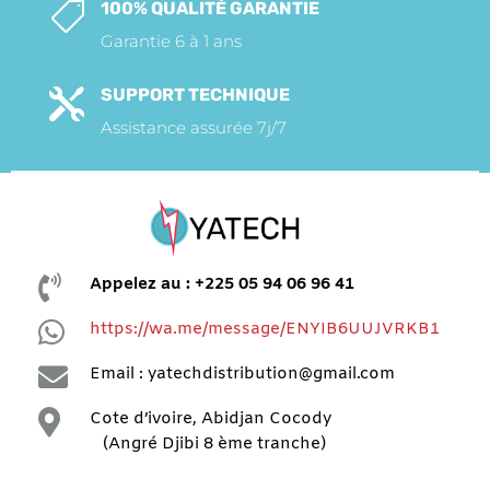
100% QUALITÉ GARANTIE

Garantie 6 à 1 ans
SUPPORT TECHNIQUE

Assistance assurée 7j/7

Appelez au : +225 05 94 06 96 41

https://wa.me/message/ENYIB6UUJVRKB1

Email : yatechdistribution@gmail.com

Cote d’ivoire, Abidjan Cocody
(Angré Djibi 8 ème tranche)