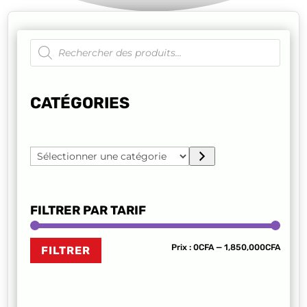
Recherche
de
produits
CATÉGORIES
Sélectionner
une
catégorie
FILTRER PAR TARIF
Prix
Prix
Prix :
0CFA
—
1,850,000CFA
FILTRER
min
max