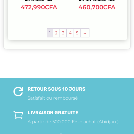
472,990
CFA
460,700
CFA
1
2
3
4
5
→
RETOUR SOUS 10 JOURS

Satisfait ou remboursé
LIVRAISON GRATUITE

A partir de 500.000 Frs d’achat (Abidjan )