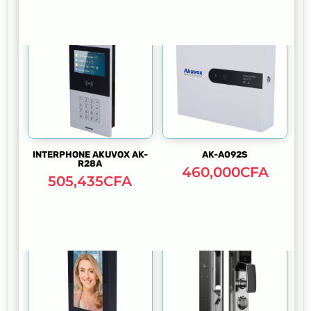
INTERPHONE AKUVOX AK-
AK-A092S
R28A
460,000
CFA
505,435
CFA