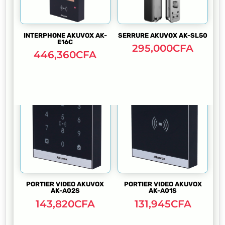
INTERPHONE AKUVOX AK-
SERRURE AKUVOX AK-SL50
E16C
295,000
CFA
446,360
CFA
PORTIER VIDEO AKUVOX
PORTIER VIDEO AKUVOX
AK-A02S
AK-A01S
143,820
CFA
131,945
CFA