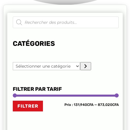
Recherche
de
produits
CATÉGORIES
Sélectionner
une
catégorie
FILTRER PAR TARIF
Prix
Prix
Prix :
131,940CFA
—
873,020CFA
FILTRER
min
max