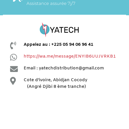
Assistance assurée 7j/7

Appelez au : +225 05 94 06 96 41

https://wa.me/message/ENYIB6UUJVRKB1

Email : yatechdistribution@gmail.com

Cote d’ivoire, Abidjan Cocody
(Angré Djibi 8 ème tranche)