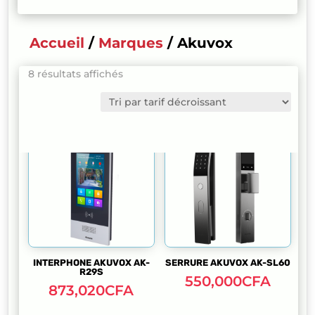
Accueil
/
Marques
/ Akuvox
Trié
8 résultats affichés
par
prix
décroissant
INTERPHONE AKUVOX AK-
SERRURE AKUVOX AK-SL60
R29S
550,000
CFA
873,020
CFA