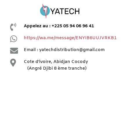

Appelez au : +225 05 94 06 96 41

https://wa.me/message/ENYIB6UUJVRKB1

Email : yatechdistribution@gmail.com

Cote d’ivoire, Abidjan Cocody
(Angré Djibi 8 ème tranche)