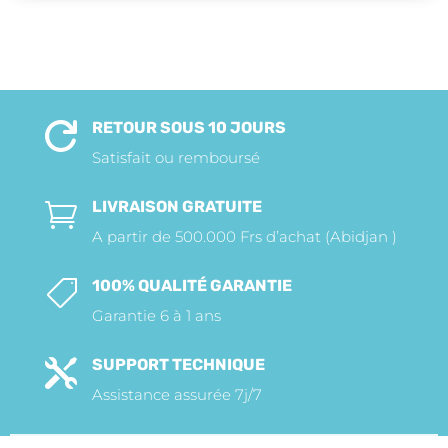
RETOUR SOUS 10 JOURS

Satisfait ou remboursé
LIVRAISON GRATUITE

A partir de 500.000 Frs d’achat (Abidjan )
100% QUALITÉ GARANTIE

Garantie 6 à 1 ans
SUPPORT TECHNIQUE

Assistance assurée 7j/7