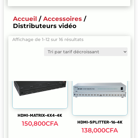
Accueil
/
Accessoires
/
Distributeurs vidéo
Trié
Affichage de 1–12 sur 16 résultats
par
prix
décroissant
HDMI-MATRIX-4X4-4K
150,800
CFA
HDMI-SPLITTER-16-4K
138,000
CFA