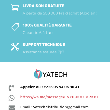
LIVRAISON GRATUITE

A partir de 500.000 Frs d’achat (Abidjan )
100% QUALITÉ GARANTIE

Garantie 6 à 1 ans
SUPPORT TECHNIQUE

Assistance assurée 7j/7

Appelez au : +225 05 94 06 96 41

https://wa.me/message/ENYIB6UUJVRKB1

Email : yatechdistribution@gmail.com