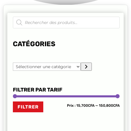
Recherche
de
produits
CATÉGORIES
Sélectionner
une
catégorie
FILTRER PAR TARIF
Prix
Prix
Prix :
15,700CFA
—
150,800CFA
FILTRER
min
max