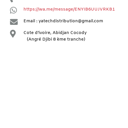

https://wa.me/message/ENYIB6UUJVRKB1

Email : yatechdistribution@gmail.com

Cote d’ivoire, Abidjan Cocody
(Angré Djibi 8 ème tranche)