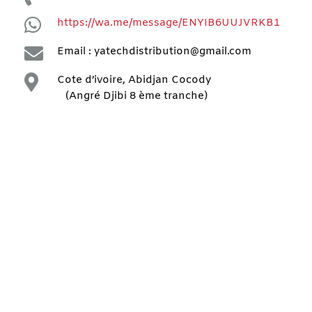

https://wa.me/message/ENYIB6UUJVRKB1

Email : yatechdistribution@gmail.com

Cote d’ivoire, Abidjan Cocody
(Angré Djibi 8 ème tranche)