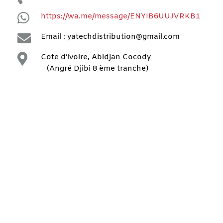

https://wa.me/message/ENYIB6UUJVRKB1

Email : yatechdistribution@gmail.com

Cote d’ivoire, Abidjan Cocody
(Angré Djibi 8 ème tranche)