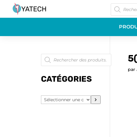
Recherche
de
produits
PRODU
Recherche
5(
de
produits
par
CATÉGORIES
Sélectionner
une
catégorie