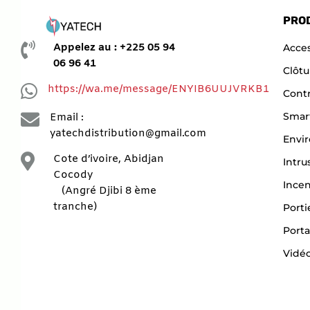
PRO

Appelez au : +225 05 94
Acces
06 96 41
Clôtu

https://wa.me/message/ENYIB6UUJVRKB1
Contr

Smar
Email :
yatechdistribution@gmail.com
Envi

Cote d’ivoire, Abidjan
Intru
Cocody
Ince
(Angré Djibi 8 ème
tranche)
Porti
Porta
Vidéo