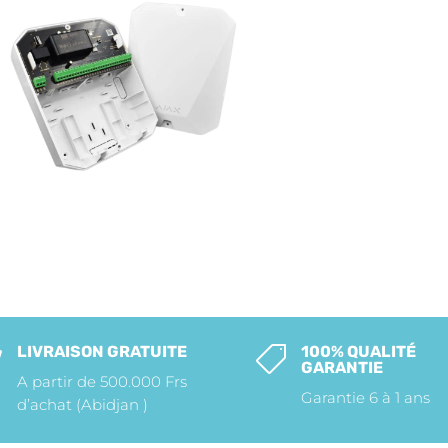
LIVRAISON GRATUITE
100% QUALITÉ


GARANTIE
A partir de 500.000 Frs
Garantie 6 à 1 ans
d’achat (Abidjan )