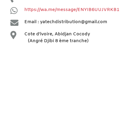

https://wa.me/message/ENYIB6UUJVRKB1

Email : yatechdistribution@gmail.com

Cote d’ivoire, Abidjan Cocody
(Angré Djibi 8 ème tranche)