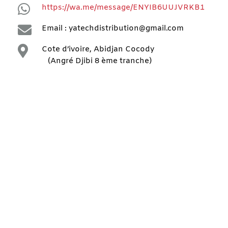

https://wa.me/message/ENYIB6UUJVRKB1

Email : yatechdistribution@gmail.com

Cote d’ivoire, Abidjan Cocody
(Angré Djibi 8 ème tranche)