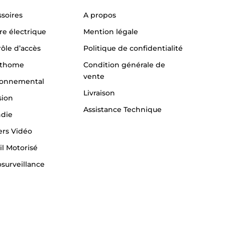
soires
A propos
re électrique
Mention légale
ôle d’accès
Politique de confidentialité
thome
Condition générale de
vente
ronnemental
Livraison
sion
Assistance Technique
ndie
ers Vidéo
il Motorisé
surveillance