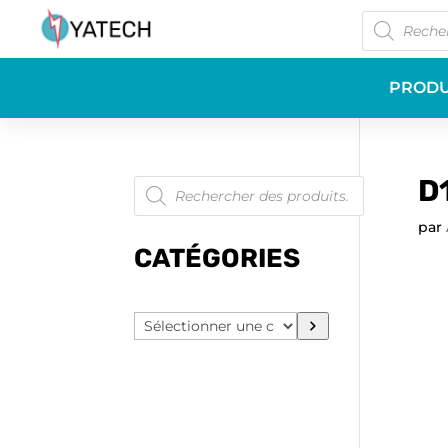
Recherche
de
produits
PRODU
Recherche
D
de
produits
par
CATÉGORIES
Sélectionner
une
catégorie