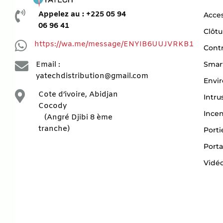

Appelez au : +225 05 94
Acces
06 96 41
Clôtu

https://wa.me/message/ENYIB6UUJVRKB1
Contr

Smar
Email :
yatechdistribution@gmail.com
Envi

Cote d’ivoire, Abidjan
Intru
Cocody
Ince
(Angré Djibi 8 ème
tranche)
Porti
Porta
Vidéo