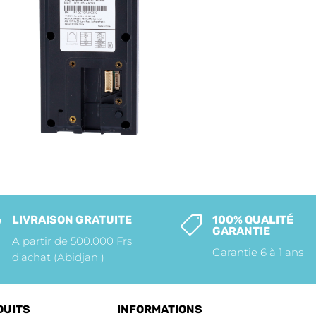
LIVRAISON GRATUITE
100% QUALITÉ


GARANTIE
A partir de 500.000 Frs
Garantie 6 à 1 ans
d’achat (Abidjan )
DUITS
INFORMATIONS