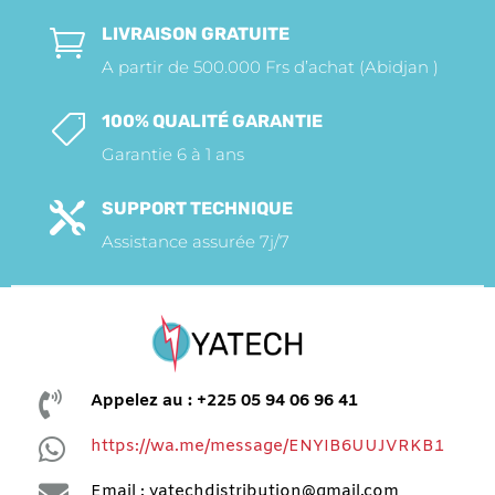
LIVRAISON GRATUITE

A partir de 500.000 Frs d’achat (Abidjan )
100% QUALITÉ GARANTIE

Garantie 6 à 1 ans
SUPPORT TECHNIQUE

Assistance assurée 7j/7

Appelez au : +225 05 94 06 96 41

https://wa.me/message/ENYIB6UUJVRKB1

Email : yatechdistribution@gmail.com