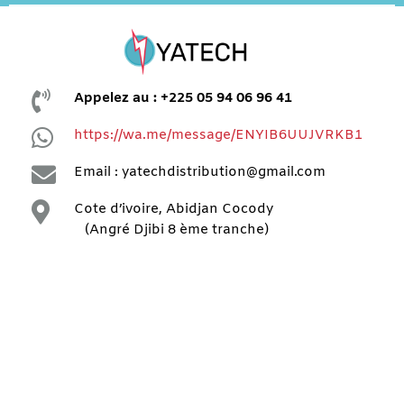

Appelez au : +225 05 94 06 96 41

https://wa.me/message/ENYIB6UUJVRKB1

Email : yatechdistribution@gmail.com

Cote d’ivoire, Abidjan Cocody
(Angré Djibi 8 ème tranche)