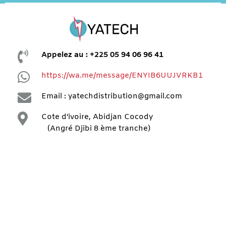

Appelez au : +225 05 94 06 96 41

https://wa.me/message/ENYIB6UUJVRKB1

Email : yatechdistribution@gmail.com

Cote d’ivoire, Abidjan Cocody
(Angré Djibi 8 ème tranche)