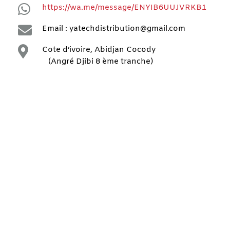

https://wa.me/message/ENYIB6UUJVRKB1

Email : yatechdistribution@gmail.com

Cote d’ivoire, Abidjan Cocody
(Angré Djibi 8 ème tranche)