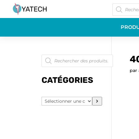
Recherche
de
produits
PRODU
Recherche
4
de
produits
par
CATÉGORIES
Sélectionner
une
catégorie