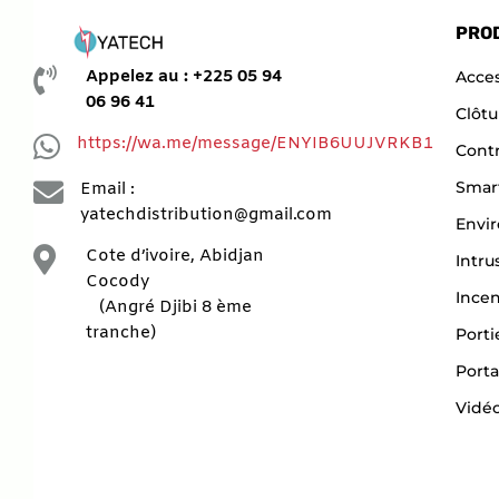
PRO

Appelez au : +225 05 94
Acces
06 96 41
Clôtu

https://wa.me/message/ENYIB6UUJVRKB1
Contr

Smar
Email :
yatechdistribution@gmail.com
Envi

Cote d’ivoire, Abidjan
Intru
Cocody
Ince
(Angré Djibi 8 ème
tranche)
Porti
Porta
Vidéo