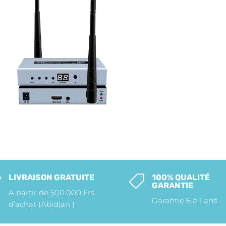
LIVRAISON GRATUITE
100% QUALITÉ


GARANTIE
A partir de 500.000 Frs
Garantie 6 à 1 ans
d’achat (Abidjan )