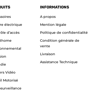
DUITS
INFORMATIONS
soires
A propos
re électrique
Mention légale
ôle d’accès
Politique de confidentialité
thome
Condition générale de
vente
ronnemental
Livraison
sion
Assistance Technique
ndie
ers Vidéo
il Motorisé
surveillance