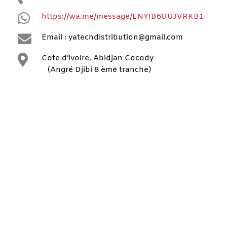

https://wa.me/message/ENYIB6UUJVRKB1

Email : yatechdistribution@gmail.com

Cote d’ivoire, Abidjan Cocody
(Angré Djibi 8 ème tranche)