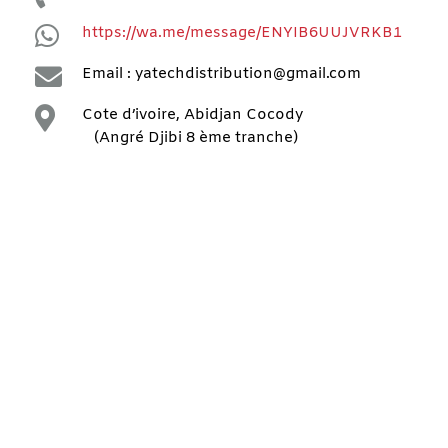

https://wa.me/message/ENYIB6UUJVRKB1

Email : yatechdistribution@gmail.com

Cote d’ivoire, Abidjan Cocody
(Angré Djibi 8 ème tranche)