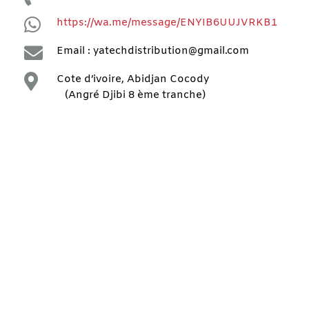

https://wa.me/message/ENYIB6UUJVRKB1

Email : yatechdistribution@gmail.com

Cote d’ivoire, Abidjan Cocody
(Angré Djibi 8 ème tranche)