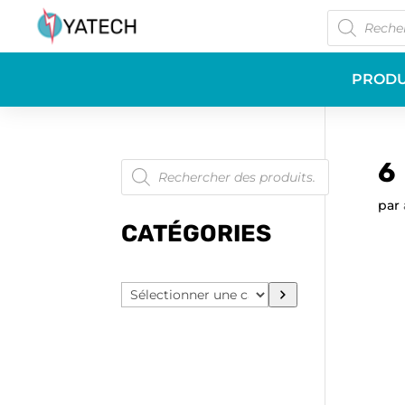
Recherche
de
produits
PRODU
Recherche
6
de
produits
par
CATÉGORIES
Sélectionner
une
catégorie