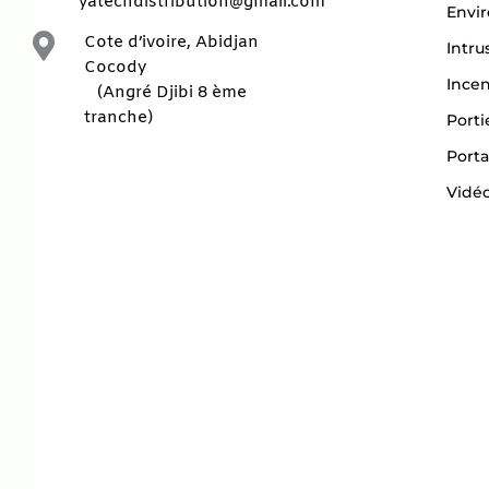
yatechdistribution@gmail.com
Envi

Cote d’ivoire, Abidjan
Intru
Cocody
Ince
(Angré Djibi 8 ème
tranche)
Porti
Porta
Vidéo