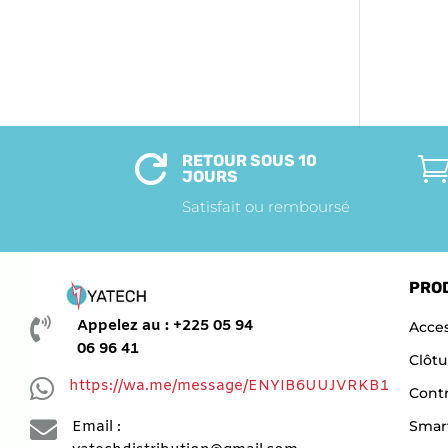
RETOUR SOUS 10

JOURS
Satisfait ou remboursé
PRO

Appelez au : +225 05 94
Acces
06 96 41
Clôtu

https://wa.me/message/ENYIB6UUJVRKB1
Contr

Smar
Email :