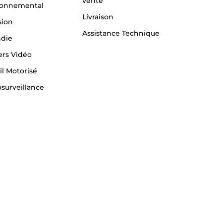
vente
ronnemental
Livraison
sion
Assistance Technique
ndie
ers Vidéo
il Motorisé
surveillance