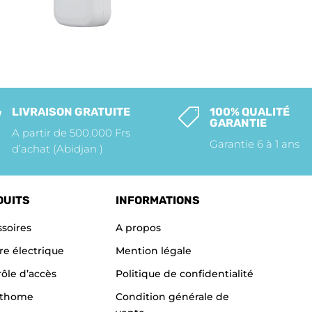
LIVRAISON GRATUITE
100% QUALITÉ


GARANTIE
A partir de 500.000 Frs
Garantie 6 à 1 ans
d’achat (Abidjan )
DUITS
INFORMATIONS
soires
A propos
re électrique
Mention légale
ôle d’accès
Politique de confidentialité
thome
Condition générale de