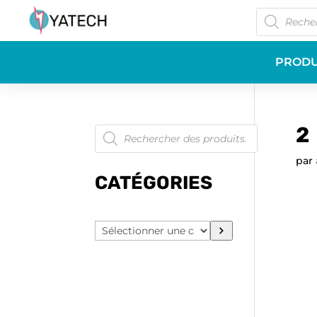
Recherche
de
produits
PRODU
Recherche
2
de
produits
par
CATÉGORIES
Sélectionner
une
catégorie