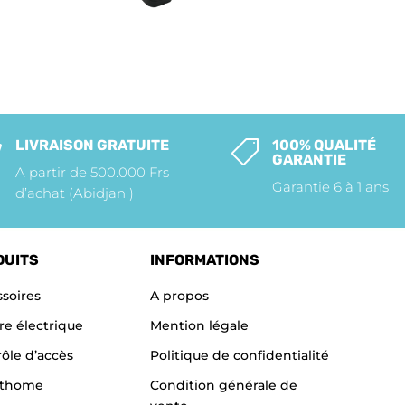
LIVRAISON GRATUITE
100% QUALITÉ


GARANTIE
A partir de 500.000 Frs
Garantie 6 à 1 ans
d’achat (Abidjan )
DUITS
INFORMATIONS
soires
A propos
re électrique
Mention légale
ôle d’accès
Politique de confidentialité
thome
Condition générale de