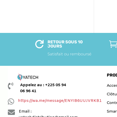
RETOUR SOUS 10

JOURS
Satisfait ou remboursé
PRO

Appelez au : +225 05 94
Acces
06 96 41
Clôtu

https://wa.me/message/ENYIB6UUJVRKB1
Contr

Smar
Email :