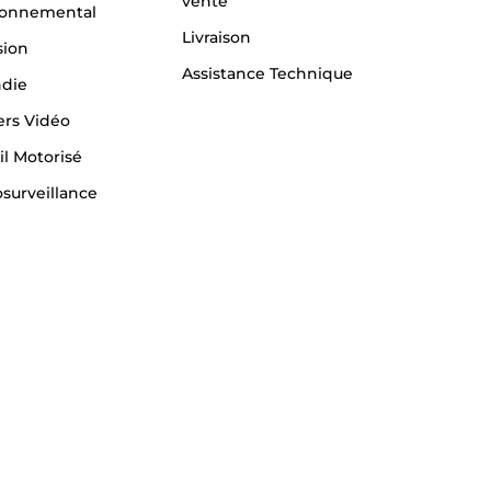
vente
ronnemental
Livraison
sion
Assistance Technique
ndie
ers Vidéo
il Motorisé
surveillance