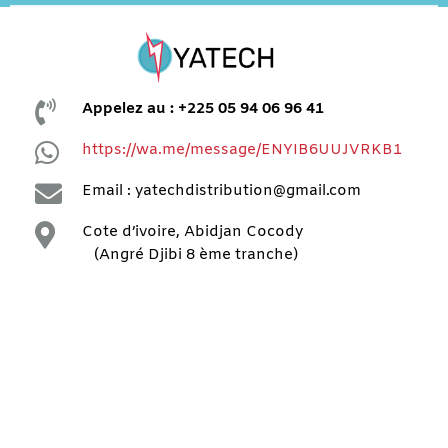

Appelez au : +225 05 94 06 96 41

https://wa.me/message/ENYIB6UUJVRKB1

Email : yatechdistribution@gmail.com

Cote d’ivoire, Abidjan Cocody
(Angré Djibi 8 ème tranche)