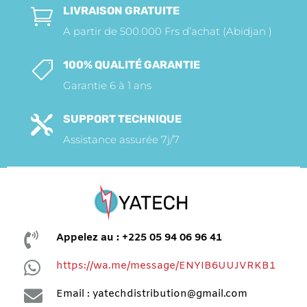
LIVRAISON GRATUITE

A partir de 500.000 Frs d’achat (Abidjan )
100% QUALITÉ GARANTIE

Garantie 6 à 1 ans
SUPPORT TECHNIQUE

Assistance assurée 7j/7

Appelez au : +225 05 94 06 96 41

https://wa.me/message/ENYIB6UUJVRKB1

Email : yatechdistribution@gmail.com