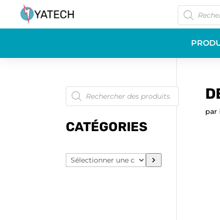
Recherche
de
produits
PRODU
Recherche
D
de
produits
par
CATÉGORIES
Sélectionner
une
catégorie