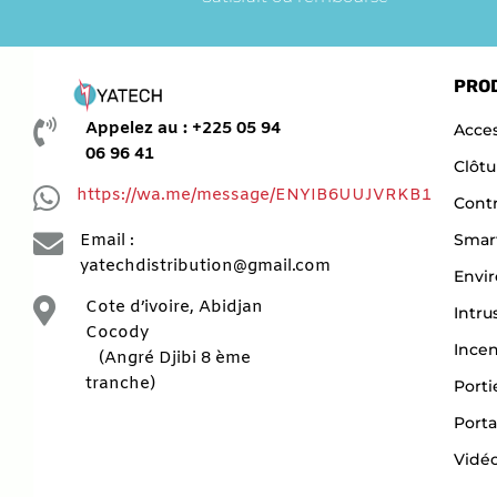
PRO

Appelez au : +225 05 94
Acces
06 96 41
Clôtu

https://wa.me/message/ENYIB6UUJVRKB1
Contr

Smar
Email :
yatechdistribution@gmail.com
Envi

Cote d’ivoire, Abidjan
Intru
Cocody
Ince
(Angré Djibi 8 ème
tranche)
Porti
Porta
Vidéo