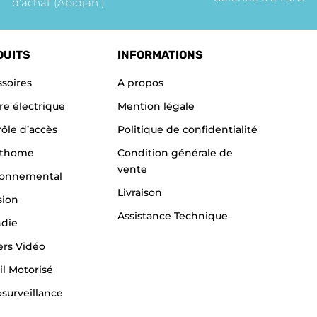
d’achat (Abidjan )
DUITS
INFORMATIONS
soires
A propos
re électrique
Mention légale
ôle d’accès
Politique de confidentialité
thome
Condition générale de
vente
ronnemental
Livraison
sion
Assistance Technique
ndie
ers Vidéo
il Motorisé
surveillance