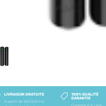
LIVRAISON GRATUITE
100% QUALITÉ


GARANTIE
A partir de 500.000 Frs
Garantie 6 à 1 ans