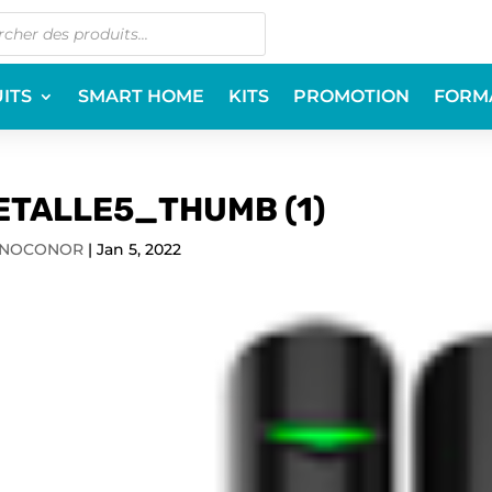
ITS
SMART HOME
KITS
PROMOTION
FORM
ETALLE5_THUMB (1)
NOCONOR
|
Jan 5, 2022