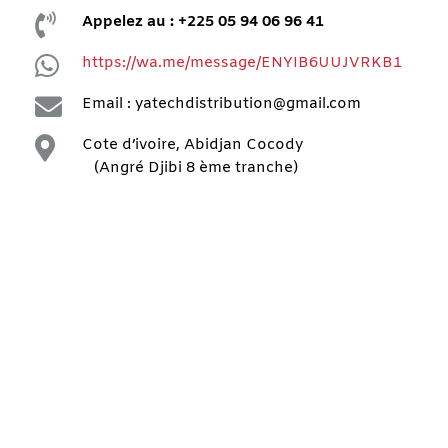

Appelez au : +225 05 94 06 96 41

https://wa.me/message/ENYIB6UUJVRKB1

Email : yatechdistribution@gmail.com

Cote d’ivoire, Abidjan Cocody
(Angré Djibi 8 ème tranche)