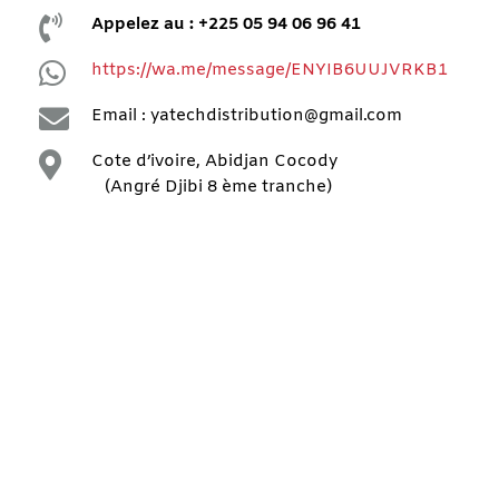

Appelez au : +225 05 94 06 96 41

https://wa.me/message/ENYIB6UUJVRKB1

Email : yatechdistribution@gmail.com

Cote d’ivoire, Abidjan Cocody
(Angré Djibi 8 ème tranche)