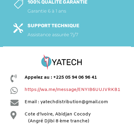
100% QUALITÉ GARANTIE

Garantie 6 à 1 ans
SUPPORT TECHNIQUE

Assistance assurée 7j/7

Appelez au : +225 05 94 06 96 41

https://wa.me/message/ENYIB6UUJVRKB1

Email : yatechdistribution@gmail.com

Cote d’ivoire, Abidjan Cocody
(Angré Djibi 8 ème tranche)