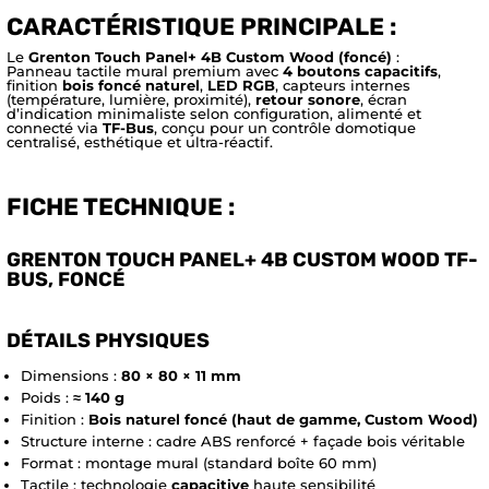
CARACTÉRISTIQUE PRINCIPALE :
Le
Grenton Touch Panel+ 4B Custom Wood (foncé)
:
Panneau tactile mural premium avec
4 boutons capacitifs
,
finition
bois foncé naturel
,
LED RGB
, capteurs internes
(température, lumière, proximité),
retour sonore
, écran
d’indication minimaliste selon configuration, alimenté et
connecté via
TF-Bus
, conçu pour un contrôle domotique
centralisé, esthétique et ultra-réactif.
FICHE TECHNIQUE :
GRENTON TOUCH PANEL+ 4B CUSTOM WOOD TF-
BUS, FONCÉ
DÉTAILS PHYSIQUES
Dimensions :
80 × 80 × 11 mm
Poids :
≈ 140 g
Finition :
Bois naturel foncé (haut de gamme, Custom Wood)
Structure interne : cadre ABS renforcé + façade bois véritable
Format : montage mural (standard boîte 60 mm)
Tactile : technologie
capacitive
haute sensibilité