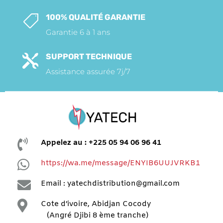
100% QUALITÉ GARANTIE

Garantie 6 à 1 ans
SUPPORT TECHNIQUE

Assistance assurée 7j/7

Appelez au : +225 05 94 06 96 41

https://wa.me/message/ENYIB6UUJVRKB1

Email : yatechdistribution@gmail.com

Cote d’ivoire, Abidjan Cocody
(Angré Djibi 8 ème tranche)