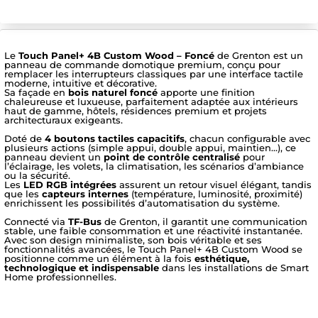
Le
Touch Panel+ 4B Custom Wood – Foncé
de Grenton est un
panneau de commande domotique premium, conçu pour
remplacer les interrupteurs classiques par une interface tactile
moderne, intuitive et décorative.
Sa façade en
bois naturel foncé
apporte une finition
chaleureuse et luxueuse, parfaitement adaptée aux intérieurs
haut de gamme, hôtels, résidences premium et projets
architecturaux exigeants.
Doté de
4 boutons tactiles capacitifs
, chacun configurable avec
plusieurs actions (simple appui, double appui, maintien…), ce
panneau devient un
point de contrôle centralisé
pour
l’éclairage, les volets, la climatisation, les scénarios d’ambiance
ou la sécurité.
Les
LED RGB intégrées
assurent un retour visuel élégant, tandis
que les
capteurs internes
(température, luminosité, proximité)
enrichissent les possibilités d’automatisation du système.
Connecté via
TF-Bus
de Grenton, il garantit une communication
stable, une faible consommation et une réactivité instantanée.
Avec son design minimaliste, son bois véritable et ses
fonctionnalités avancées, le Touch Panel+ 4B Custom Wood se
positionne comme un élément à la fois
esthétique,
technologique et indispensable
dans les installations de Smart
Home professionnelles.