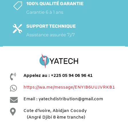
100% QUALITÉ GARANTIE

Garantie 6 à 1 ans
SUPPORT TECHNIQUE

Assistance assurée 7j/7

Appelez au : +225 05 94 06 96 41

https://wa.me/message/ENYIB6UUJVRKB1

Email : yatechdistribution@gmail.com

Cote d’ivoire, Abidjan Cocody
(Angré Djibi 8 ème tranche)