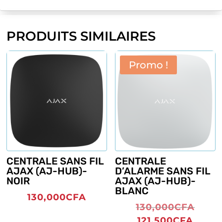
PRODUITS SIMILAIRES
Promo !
CENTRALE SANS FIL
CENTRALE
AJAX (AJ-HUB)-
D’ALARME SANS FIL
NOIR
AJAX (AJ-HUB)-
BLANC
130,000
CFA
Le
130,000
CFA
prix
Le
121,500
CFA