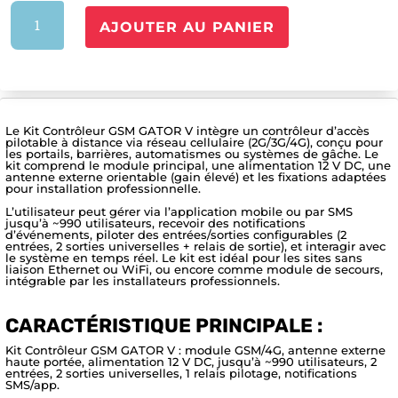
quantité
AJOUTER AU PANIER
de
Kit
Contrôleur
GSM
GATOR
Le Kit Contrôleur GSM GATOR V intègre un contrôleur d’accès
V
pilotable à distance via réseau cellulaire (2G/3G/4G), conçu pour
les portails, barrières, automatismes ou systèmes de gâche. Le
kit comprend le module principal, une alimentation 12 V DC, une
antenne externe orientable (gain élevé) et les fixations adaptées
pour installation professionnelle.
L’utilisateur peut gérer via l’application mobile ou par SMS
jusqu’à ~990 utilisateurs, recevoir des notifications
d’événements, piloter des entrées/sorties configurables (2
entrées, 2 sorties universelles + relais de sortie), et interagir avec
le système en temps réel. Le kit est idéal pour les sites sans
liaison Ethernet ou WiFi, ou encore comme module de secours,
intégrable par les installateurs professionnels.
CARACTÉRISTIQUE PRINCIPALE :
Kit Contrôleur GSM GATOR V : module GSM/4G, antenne externe
haute portée, alimentation 12 V DC, jusqu’à ~990 utilisateurs, 2
entrées, 2 sorties universelles, 1 relais pilotage, notifications
SMS/app.