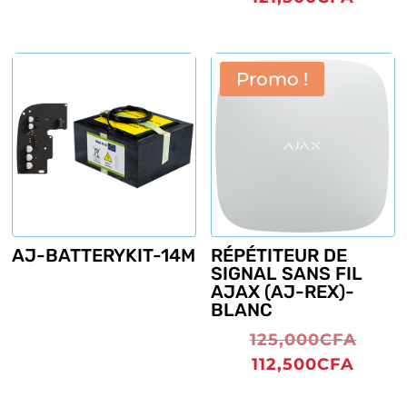
initia
prix
était 
actue
130,
est :
Promo !
121,5
AJ-BATTERYKIT-14M
RÉPÉTITEUR DE
SIGNAL SANS FIL
AJAX (AJ-REX)-
BLANC
Le
125,000
CFA
prix
Le
112,500
CFA
initia
prix