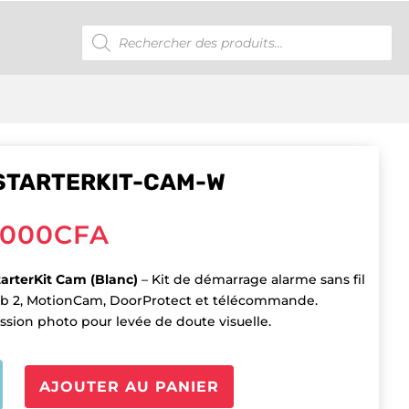
Recherche
de
produits
STARTERKIT-CAM-W
,000
CFA
arterKit Cam (Blanc)
– Kit de démarrage alarme sans fil
b 2, MotionCam, DoorProtect et télécommande.
ssion photo pour levée de doute visuelle.
é
AJOUTER AU PANIER