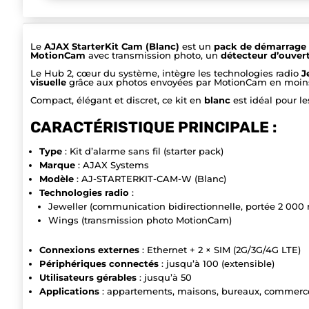
Le
AJAX StarterKit Cam (Blanc)
est un
pack de démarrage
MotionCam
avec transmission photo, un
détecteur d’ouver
Le Hub 2, cœur du système, intègre les technologies radio
J
visuelle
grâce aux photos envoyées par MotionCam en moins
Compact, élégant et discret, ce kit en
blanc
est idéal pour le
CARACTÉRISTIQUE PRINCIPALE :
Type
: Kit d’alarme sans fil (starter pack)
Marque
: AJAX Systems
Modèle
: AJ-STARTERKIT-CAM-W (Blanc)
Technologies radio
:
Jeweller (communication bidirectionnelle, portée 2 000
Wings (transmission photo MotionCam)
Connexions externes
: Ethernet + 2 × SIM (2G/3G/4G LTE)
Périphériques connectés
: jusqu’à 100 (extensible)
Utilisateurs gérables
: jusqu’à 50
Applications
: appartements, maisons, bureaux, commerc