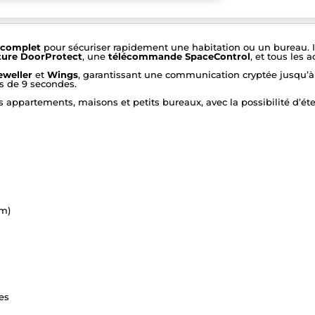
 complet
pour sécuriser rapidement une habitation ou un bureau. Il
ture DoorProtect
, une
télécommande SpaceControl
, et tous les
eweller
et
Wings
, garantissant une communication cryptée jusqu’
 de 9 secondes.
s appartements, maisons et petits bureaux, avec la possibilité d’ét
 m)
es