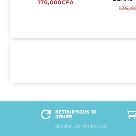
170,000
CFA
125,0
RETOUR SOUS 10

JOURS
Satisfait ou remboursé