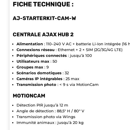
FICHE TECHNIQUE :
AJ-STARTERKIT-CAM-W
CENTRALE AJAX HUB 2
Alimentation
: 110–240 V AC + batterie Li-Ion intégrée (16
Connexions réseau
: Ethernet + 2 × SIM (2G/3G/4G LTE)
Périphériques connectés
: jusqu’à 100
Utilisateurs max
: 50
Groupes max
: 9
Scénarios domotiques
: 32
Caméras IP intégrables
: 25 max
Transmission photo
: < 9 s via MotionCam
MOTIONCAM
Détection PIR jusqu’à 12 m
Angle de détection : 88,5° H / 80° V
Transmission photo via Wings
Immunité animaux : jusqu’à 20 kg