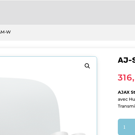
CAM-W
AJ-
316
AJAX St
avec Hu
Transmi
quantit
de