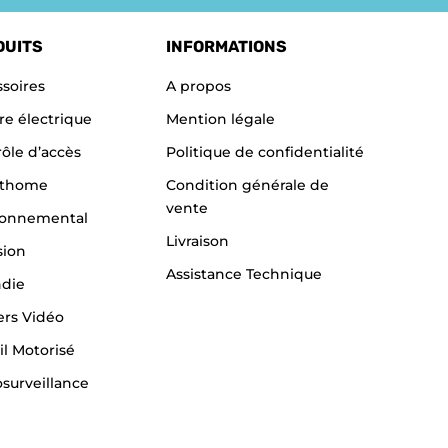
DUITS
INFORMATIONS
soires
A propos
re électrique
Mention légale
ôle d’accès
Politique de confidentialité
thome
Condition générale de
vente
ronnemental
Livraison
sion
Assistance Technique
ndie
ers Vidéo
il Motorisé
surveillance