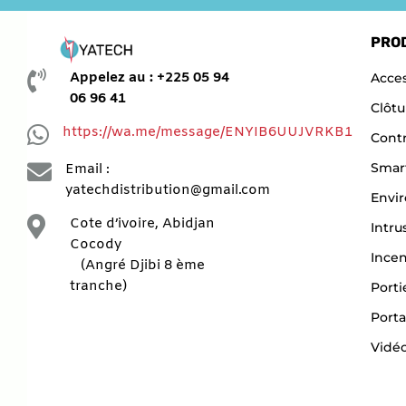
PRO

Appelez au : +225 05 94
Acces
06 96 41
Clôtu

https://wa.me/message/ENYIB6UUJVRKB1
Contr

Smar
Email :
yatechdistribution@gmail.com
Envi

Cote d’ivoire, Abidjan
Intru
Cocody
Ince
(Angré Djibi 8 ème
tranche)
Porti
Porta
Vidéo