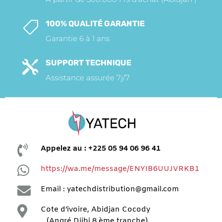
100% QUALITÉ GARANTIE

Garantie 6 à 1 ans
SUPPORT TECHNIQUE

Assistance assurée 7j/7

Appelez au : +225 05 94 06 96 41

https://wa.me/message/ENYIB6UUJVRKB1

Email : yatechdistribution@gmail.com

Cote d’ivoire, Abidjan Cocody
(Angré Djibi 8 ème tranche)