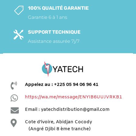
100% QUALITÉ GARANTIE

Garantie 6 à 1 ans
SUPPORT TECHNIQUE

Assistance assurée 7j/7

Appelez au : +225 05 94 06 96 41

https://wa.me/message/ENYIB6UUJVRKB1

Email : yatechdistribution@gmail.com

Cote d’ivoire, Abidjan Cocody
(Angré Djibi 8 ème tranche)