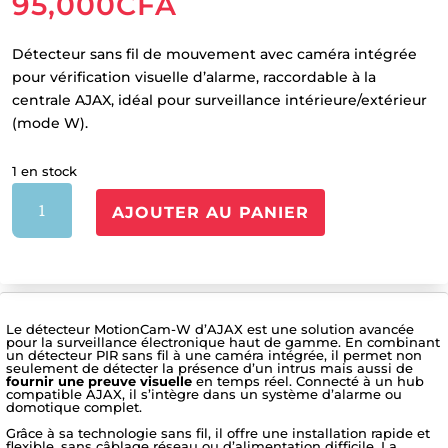
95,000
CFA
Détecteur sans fil de mouvement avec caméra intégrée
pour vérification visuelle d’alarme, raccordable à la
centrale AJAX, idéal pour surveillance intérieure/extérieur
(mode W).
1 en stock
quantité
AJOUTER AU PANIER
de
AJAX-
DETECTEUR
MOTIONCAM-
W
Le détecteur MotionCam-W d’AJAX est une solution avancée
pour la surveillance électronique haut de gamme. En combinant
un détecteur PIR sans fil à une caméra intégrée, il permet non
seulement de détecter la présence d’un intrus mais aussi de
fournir une preuve visuelle
en temps réel. Connecté à un hub
compatible AJAX, il s’intègre dans un système d’alarme ou
domotique complet.
Grâce à sa technologie sans fil, il offre une installation rapide et
flexible, sans câblage réseau ou d’alimentation difficile. La