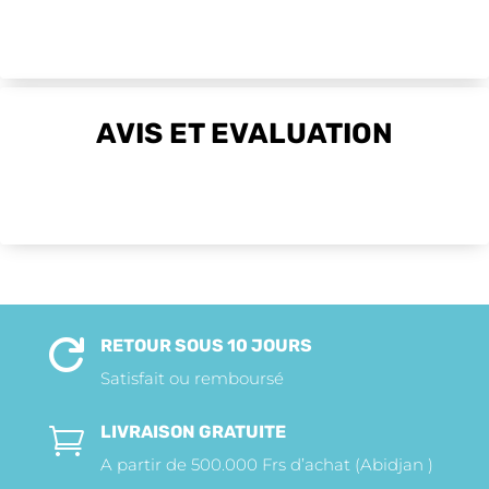
AVIS ET EVALUATION
RETOUR SOUS 10 JOURS

Satisfait ou remboursé
LIVRAISON GRATUITE

A partir de 500.000 Frs d’achat (Abidjan )