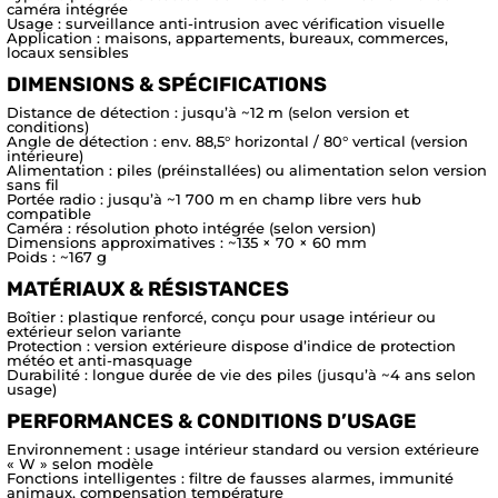
caméra intégrée
Usage : surveillance anti-intrusion avec vérification visuelle
Application : maisons, appartements, bureaux, commerces,
locaux sensibles
DIMENSIONS & SPÉCIFICATIONS
Distance de détection : jusqu’à ~12 m (selon version et
conditions)
Angle de détection : env. 88,5° horizontal / 80° vertical (version
intérieure)
Alimentation : piles (préinstallées) ou alimentation selon version
sans fil
Portée radio : jusqu’à ~1 700 m en champ libre vers hub
compatible
Caméra : résolution photo intégrée (selon version)
Dimensions approximatives : ~135 × 70 × 60 mm
Poids : ~167 g
MATÉRIAUX & RÉSISTANCES
Boîtier : plastique renforcé, conçu pour usage intérieur ou
extérieur selon variante
Protection : version extérieure dispose d’indice de protection
météo et anti-masquage
Durabilité : longue durée de vie des piles (jusqu’à ~4 ans selon
usage)
PERFORMANCES & CONDITIONS D’USAGE
Environnement : usage intérieur standard ou version extérieure
« W » selon modèle
Fonctions intelligentes : filtre de fausses alarmes, immunité
animaux, compensation température