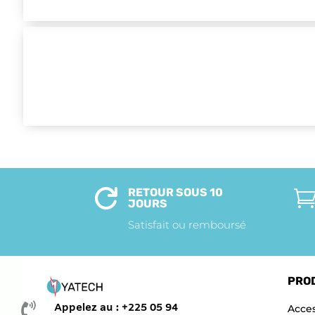
RETOUR SOUS 10

JOURS
Satisfait ou remboursé
PRO

Appelez au : +225 05 94
Acces