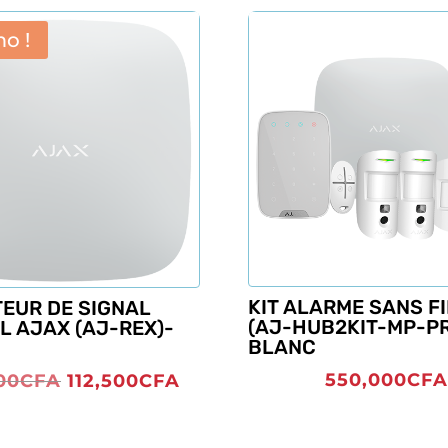
o !
KIT ALARME SANS F
TEUR DE SIGNAL
(AJ-HUB2KIT-MP-PR
L AJAX (AJ-REX)-
BLANC
550,000
CFA
Le
Le
00
CFA
112,500
CFA
prix
prix
initial
actuel