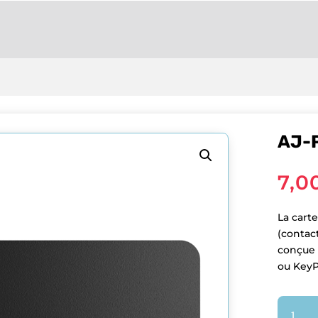
AJ-
7,0
La cart
(contac
conçue p
ou KeyP
quantit