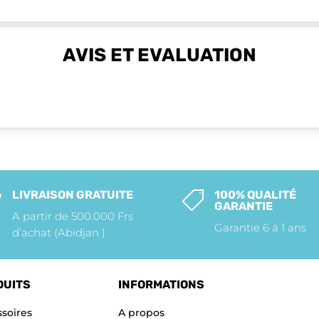
était :
est :
125,000CFA.
112,500CFA.
AVIS ET EVALUATION
LIVRAISON GRATUITE
100% QUALITÉ


GARANTIE
A partir de 500.000 Frs
Garantie 6 à 1 ans
d’achat (Abidjan )
DUITS
INFORMATIONS
soires
A propos