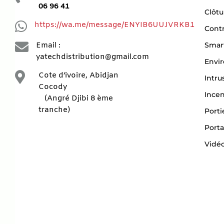
06 96 41
Clôtu

https://wa.me/message/ENYIB6UUJVRKB1
Contr

Smar
Email :
yatechdistribution@gmail.com
Envi

Cote d’ivoire, Abidjan
Intru
Cocody
Ince
(Angré Djibi 8 ème
tranche)
Porti
Porta
Vidéo