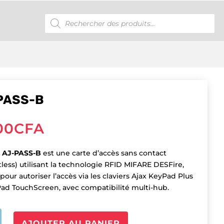
Recherche
de
produits
PASS-B
00
CFA
e
AJ-PASS-B
est une carte d’accès sans contact
tless) utilisant la technologie RFID MIFARE DESFire,
our autoriser l’accès via les claviers Ajax KeyPad Plus
ad TouchScreen, avec compatibilité multi-hub.
é
AJOUTER AU PANIER