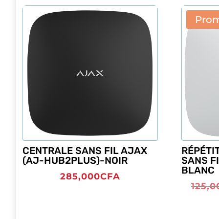
Prom
CENTRALE SANS FIL AJAX
RÉPÉTI
(AJ-HUB2PLUS)-NOIR
SANS FI
BLANC
285,000
CFA
125,0