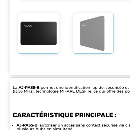
La
AJ-PASS-B
permet une identification rapide, sécurisée et
(13,56 MHz), technologie MIFARE DESFire, ce qui offre des po
CARACTÉRISTIQUE PRINCIPALE :
AJ-PASS-B
: autoriser un accès sans contact sécurisé via c
plusieurs hubs en simultané.