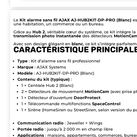
Le
Kit alarme sans fil AJAX AJ-HUB2KIT-DP-PRO (Blanc)
es
une habitation, un commerce ou un bureau.
Grâce au
Hub 2
, véritable cœur du système, ce kit intègre l
transmission photo instantanée
des détecteurs
MotionCa
Avec son design élégant en
blanc
, ce kit s’intègre parfait
CARACTÉRISTIQUE PRINCIPALE
Type
: Kit d’alarme sans fil professionnel
Marque
: AJAX Systems
Modèle
: AJ-HUB2KIT-DP-PRO (Blanc)
Contenu du kit (typique)
:
1 × Centrale Hub 2 (Blanc)
2 × Détecteurs de mouvement
MotionCam
(avec prise p
1 × Détecteur d’ouverture
DoorProtect
1 × Télécommande multifonctions
SpaceControl
1 × Sirène (HomeSiren ou StreetSiren, selon version du p
Communication radio
: Jeweller + Wings
Portée radio
: jusqu’à 2 000 m en champ libre
Applications
: maisons, appartements, commerces, bureau