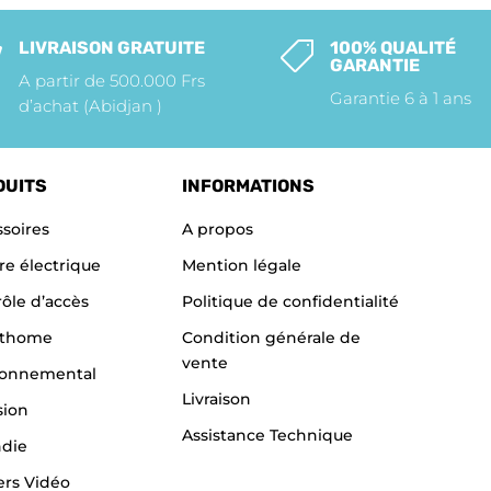
LIVRAISON GRATUITE
100% QUALITÉ


GARANTIE
A partir de 500.000 Frs
Garantie 6 à 1 ans
d’achat (Abidjan )
DUITS
INFORMATIONS
soires
A propos
re électrique
Mention légale
ôle d’accès
Politique de confidentialité
thome
Condition générale de
vente
ronnemental
Livraison
sion
Assistance Technique
ndie
ers Vidéo