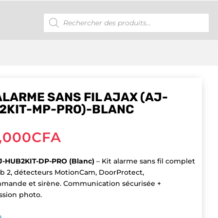
Recherche
de
produits
ALARME SANS FIL AJAX (AJ-
2KIT-MP-PRO)-BLANC
,000
CFA
J-HUB2KIT-DP-PRO (Blanc)
– Kit alarme sans fil complet
b 2, détecteurs MotionCam, DoorProtect,
mande et sirène. Communication sécurisée +
ssion photo.