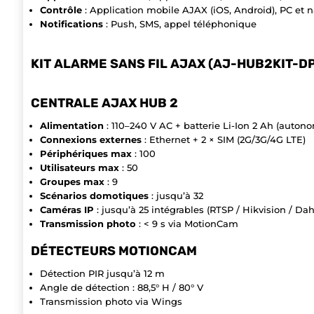
Contrôle
: Application mobile AJAX (iOS, Android), PC et 
Notifications
: Push, SMS, appel téléphonique
KIT ALARME SANS FIL AJAX (AJ-HUB2KIT-D
CENTRALE AJAX HUB 2
Alimentation
: 110–240 V AC + batterie Li-Ion 2 Ah (autono
Connexions externes
: Ethernet + 2 × SIM (2G/3G/4G LTE)
Périphériques max
: 100
Utilisateurs max
: 50
Groupes max
: 9
Scénarios domotiques
: jusqu’à 32
Caméras IP
: jusqu’à 25 intégrables (RTSP / Hikvision / Da
Transmission photo
: < 9 s via MotionCam
DÉTECTEURS MOTIONCAM
Détection PIR jusqu’à 12 m
Angle de détection : 88,5° H / 80° V
Transmission photo via Wings