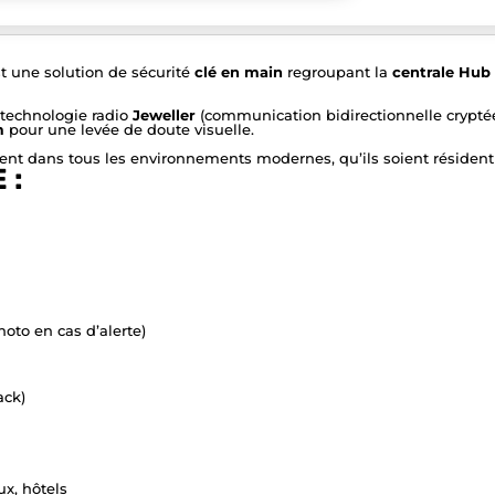
t une solution de sécurité
clé en main
regroupant la
centrale Hub
a technologie radio
Jeweller
(communication bidirectionnelle cryptée
m
pour une levée de doute visuelle.
ement dans tous les environnements modernes, qu’ils soient résident
 :
hoto en cas d’alerte)
ack)
x, hôtels