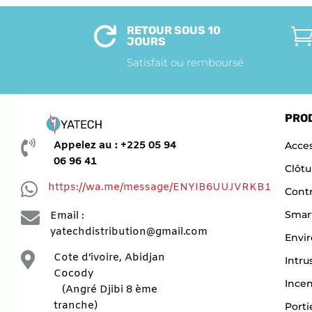
RETOUR SOUS 10

JOURS
Satisfait ou remboursé
PRO

Appelez au : +225 05 94
Acces
06 96 41
Clôtu

https://wa.me/message/ENYIB6UUJVRKB1
Contr

Smar
Email :
yatechdistribution@gmail.com
Envi

Cote d’ivoire, Abidjan
Intru
Cocody
Ince
(Angré Djibi 8 ème
tranche)
Porti