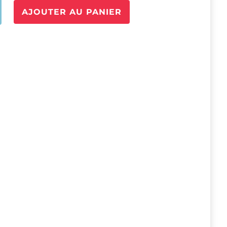
é
AJOUTER AU PANIER
T-