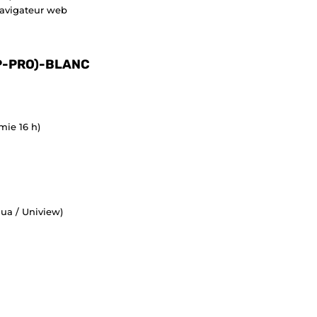
navigateur web
P-PRO)-BLANC
mie 16 h)
hua / Uniview)