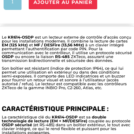
AJOUTER AU PANIER
de
ZK-
KR614-
OSDP
Le
KR614-OSDP
est un lecteur externe de contrôle d’accès conçu
pour les installations modernes. Il combine la lecture de cartes
EM (125 kHz)
et
MF / DESFire (13,56 MHz)
à un clavier intégré
permettant l’authentification par code PIN. Pour la
communication avec le contrôleur, il utilise un protocole sécurisé
OSDP
ou encore la liaison
RS-485
ZKTeco, assurant une
transmission bidirectionnelle et sécurisée des données.
Son boîtier est résistant (indice de protection IP64), ce qui lui
permet une utilisation en extérieur ou dans des conditions
semi-exposées. Il comporte des LED indicatrices et un buzzer
pour fournir un retour visuel et sonore à l’utilisateur (accès
autorisé / refus). Le lecteur est compatible avec les contrôleurs
ZKTeco de la gamme INBIO Pro, C2-260, Atlas, etc.
CARACTÉRISTIQUE PRINCIPALE :
La caractéristique clé du
KR614-OSDP
est sa
double
technologie de lecture (EM + MF/DESFire)
couplée au protocole
OSDP sécurisé
(et RS-485) dans un boîtier extérieur, le tout avec
clavier intégré, ce qui le rend flexible et puissant pour les
installations exigeantes.