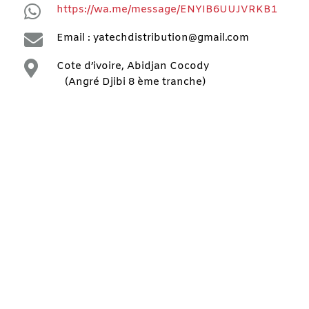

https://wa.me/message/ENYIB6UUJVRKB1

Email : yatechdistribution@gmail.com

Cote d’ivoire, Abidjan Cocody
(Angré Djibi 8 ème tranche)