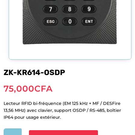
ZK-KR614-OSDP
75,000
CFA
Lecteur RFID bi-fréquence (EM 125 kHz + MF / DESFire
13,56 MHz) avec clavier, support OSDP / RS-485, boîtier
IP64 pour usage extérieur.
quantité