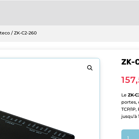
teco
/ ZK-C2-260
ZK-
157
Le
ZK-C
portes,
TCP/IP,
jusqu’à 
quantit