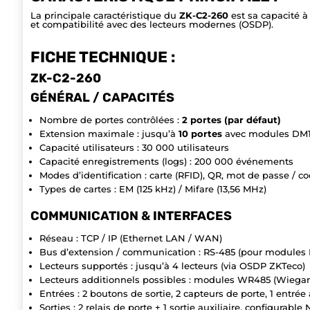
La principale caractéristique du
ZK-C2-260
est sa capacité à
et compatibilité avec des lecteurs modernes (OSDP).
FICHE TECHNIQUE :
ZK-C2-260
GÉNÉRAL / CAPACITÉS
Nombre de portes contrôlées :
2 portes (par défaut)
Extension maximale : jusqu’à
10 portes
avec modules DM1
Capacité utilisateurs : 30 000 utilisateurs
Capacité enregistrements (logs) : 200 000 événements
Modes d’identification : carte (RFID), QR, mot de passe / c
Types de cartes : EM (125 kHz) / Mifare (13,56 MHz)
COMMUNICATION & INTERFACES
Réseau : TCP / IP (Ethernet LAN / WAN)
Bus d’extension / communication : RS-485 (pour module
Lecteurs supportés : jusqu’à 4 lecteurs (via OSDP ZKTeco)
Lecteurs additionnels possibles : modules WR485 (Wiegan
Entrées : 2 boutons de sortie, 2 capteurs de porte, 1 entrée 
Sorties : 2 relais de porte + 1 sortie auxiliaire, configurable