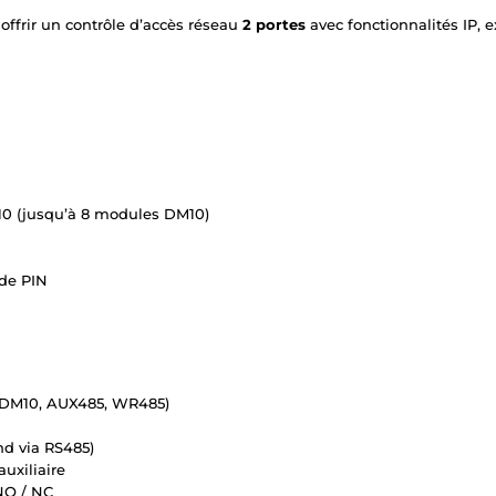
 offrir un contrôle d’accès réseau
2 portes
avec fonctionnalités IP, e
0 (jusqu’à 8 modules DM10)
ode PIN
s DM10, AUX485, WR485)
d via RS485)
auxiliaire
 NO / NC