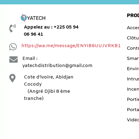
PRO

Appelez au : +225 05 94
Acces
06 96 41
Clôtu

https://wa.me/message/ENYIB6UUJVRKB1
Contr

Smar
Email :
yatechdistribution@gmail.com
Envi

Cote d’ivoire, Abidjan
Intru
Cocody
Ince
(Angré Djibi 8 ème
tranche)
Porti
Porta
Vidéo