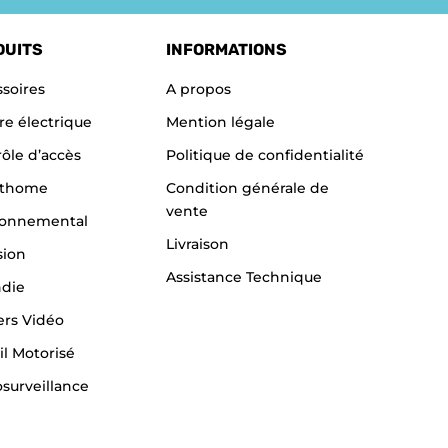
DUITS
INFORMATIONS
soires
A propos
re électrique
Mention légale
ôle d’accès
Politique de confidentialité
thome
Condition générale de
vente
ronnemental
Livraison
sion
Assistance Technique
ndie
ers Vidéo
il Motorisé
surveillance