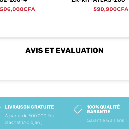
506,000
CFA
590,900
CFA
AVIS ET EVALUATION
LIVRAISON GRATUITE
100% QUALITÉ


GARANTIE
A partir de 500.000 Frs
Garantie 6 à 1 ans
d’achat (Abidjan )