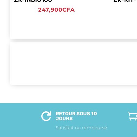
247,900
CFA
RETOUR SOUS 10

JOURS
Satisfait ou remboursé