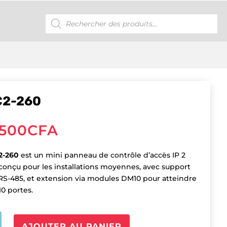
Recherche
de
produits
C2-260
,500
CFA
2-260
est un mini panneau de contrôle d’accès IP 2
 conçu pour les installations moyennes, avec support
 RS-485, et extension via modules DM10 pour atteindre
10 portes.
é
AJOUTER AU PANIER