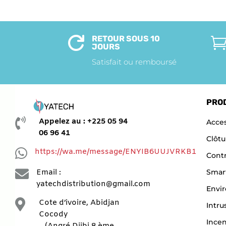
RETOUR SOUS 10

JOURS
Satisfait ou remboursé
PRO

Appelez au : +225 05 94
Acces
06 96 41
Clôtu

https://wa.me/message/ENYIB6UUJVRKB1
Contr

Smar
Email :
yatechdistribution@gmail.com
Envi

Cote d’ivoire, Abidjan
Intru
Cocody
Ince