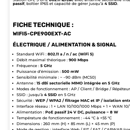
passif
, boîtier IP65 et capacité de gérer jusqu’à
4 SSID
.
FICHE TECHNIQUE :
WIFI5-CPE900EXT-AC
ÉLECTRIQUE / ALIMENTATION & SIGNAL
Standard WiFi :
802.11 a / n / ac (WiFi 5)
Débit maximal théorique :
900 Mbps
Fréquence :
5 GHz
Puissance d’émission :
500 mW
Sensibilité minimale : ~ –90 dBm (MCS0)
Antenne :
15 dBi sectorielle MIMO intégrée en 5 GHz
Modes de fonctionnement : AP / Client / Bridge / Répéteur
SSID : jusqu’à
4 SSID
en 5 GHz
Sécurité :
WEP / WPA2 / filtrage MAC et IP / isolation entr
Interface réseau : 1 × LAN 10/100/1000 Mbps + 1 × WAN 1
Alimentation :
PoE passif 24 V DC, puissance ~ 8 W
Température de fonctionnement : –44 °C à +55 °C
Dimensions : 260 mm (H) × 85 mm (L) × 45 mm (P)
Mode de gestion : interface Web / FIT / FAT / CAPWAP (con