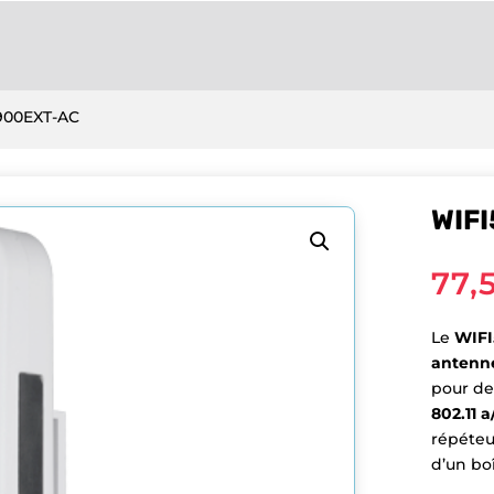
900EXT-AC
WIF
77,
Le
WIFI
antenne
pour de
802.11 a
répéteur
d’un boî