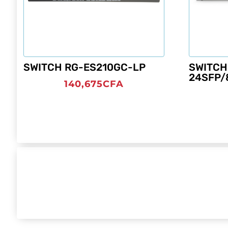
SWITCH RG-ES210GC-LP
SWITCH
24SFP/
140,675
CFA