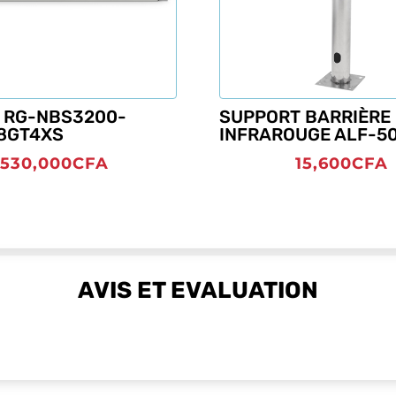
 RG-NBS3200-
SUPPORT BARRIÈRE
8GT4XS
INFRAROUGE ALF-5
530,000
CFA
15,600
CFA
AVIS ET EVALUATION