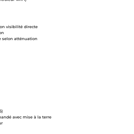
n visibilité directe
on
e selon atténuation
5)
mandé avec mise à la terre
ur