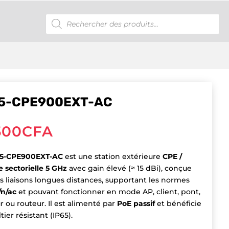
Recherche
de
produits
I5-CPE900EXT-AC
500
CFA
5-CPE900EXT-AC
est une station extérieure
CPE /
 sectorielle 5 GHz
avec gain élevé (≈ 15 dBi), conçue
s liaisons longues distances, supportant les normes
/n/ac
et pouvant fonctionner en mode AP, client, pont,
 ou routeur. Il est alimenté par
PoE passif
et bénéficie
tier résistant (IP65).