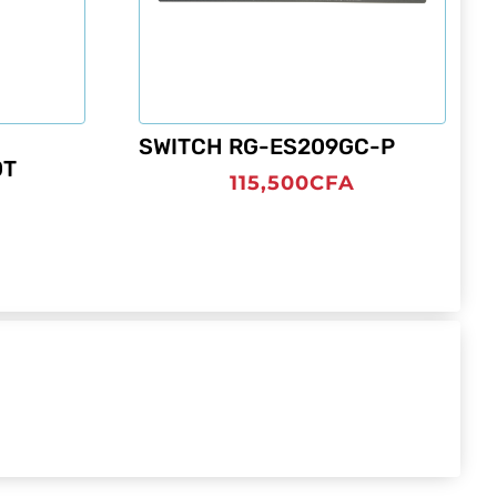
SWITCH RG-ES209GC-P
0T
115,500
CFA