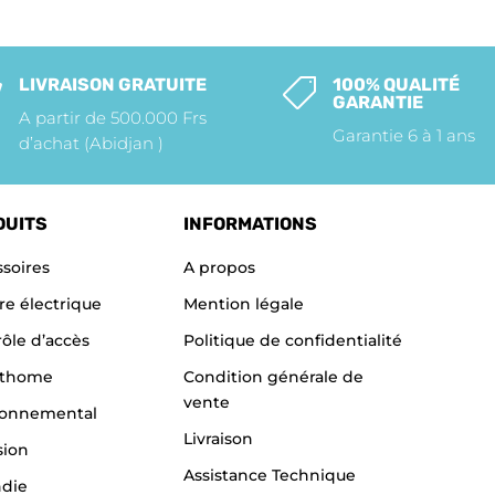
LIVRAISON GRATUITE
100% QUALITÉ


GARANTIE
A partir de 500.000 Frs
Garantie 6 à 1 ans
d’achat (Abidjan )
DUITS
INFORMATIONS
soires
A propos
re électrique
Mention légale
ôle d’accès
Politique de confidentialité
thome
Condition générale de
vente
ronnemental
Livraison
sion
Assistance Technique
ndie