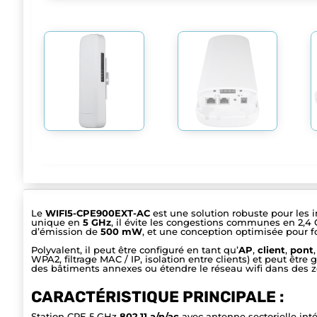
Le
WIFI5-CPE900EXT-AC
est une solution robuste pour les i
unique en
5 GHz
, il évite les congestions communes en 2,4 
d’émission de
500 mW
, et une conception optimisée pour fo
Polyvalent, il peut être configuré en tant qu’
AP
,
client
,
pont
WPA2, filtrage MAC / IP, isolation entre clients) et peut êt
des bâtiments annexes ou étendre le réseau wifi dans des z
CARACTÉRISTIQUE PRINCIPALE :
Station CPE 5 GHz
802.11 a/n/ac
avec antenne sectorielle in