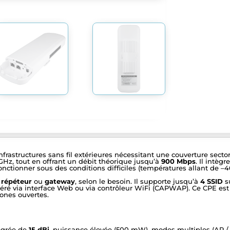
nfrastructures sans fil extérieures nécessitant une couverture sector
GHz, tout en offrant un débit théorique jusqu’à
900 Mbps
. Il intèg
nctionner sous des conditions difficiles (températures allant de –40
,
répéteur
ou
gateway
, selon le besoin. Il supporte jusqu’à
4 SSID
su
re géré via interface Web ou via contrôleur WiFi (CAPWAP). Ce CPE es
ones ouvertes.
tégrée de
15 dBi
, puissance élevée (500 mW), modes multiples (AP / c