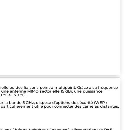
ielle ou des liaisons point à multipoint. Grâce à sa fréquence
re une antenne MIMO sectorielle 15 dBi, une puissance
 °C à +70 °C).
r la bande 5 GHz, dispose d’options de sécurité (WEP /
t particulièrement utile pour connecter des caméras distantes,
lient / bridge / répéteur / gateway), alimentation via
PoE