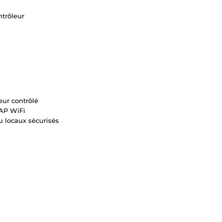
ntrôleur
eur contrôlé
’AP WiFi
u locaux sécurisés