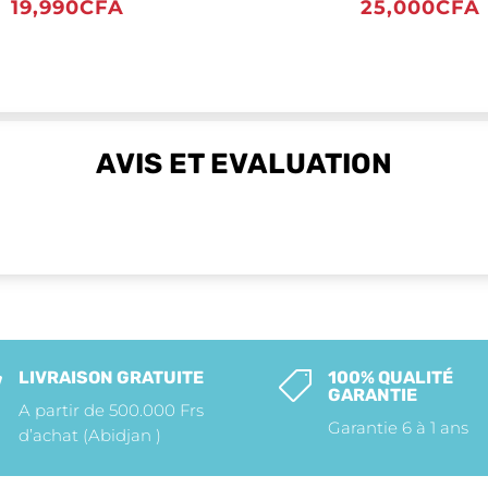
19,990
CFA
25,000
CFA
AVIS ET EVALUATION
LIVRAISON GRATUITE
100% QUALITÉ


GARANTIE
A partir de 500.000 Frs
Garantie 6 à 1 ans
d’achat (Abidjan )