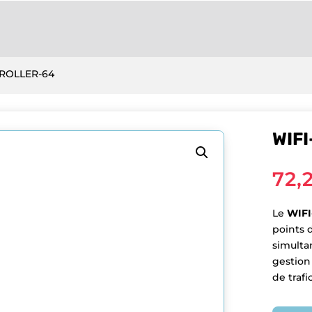
TROLLER-64
WIF
72,
Le
WIFI
points 
simultan
gestion
de traf