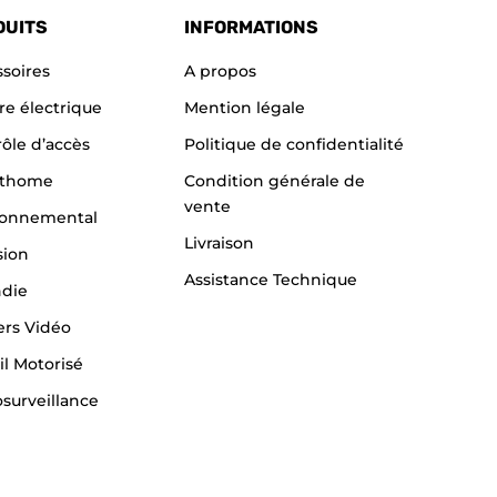
DUITS
INFORMATIONS
soires
A propos
re électrique
Mention légale
ôle d’accès
Politique de confidentialité
thome
Condition générale de
vente
ronnemental
Livraison
sion
Assistance Technique
ndie
ers Vidéo
il Motorisé
surveillance