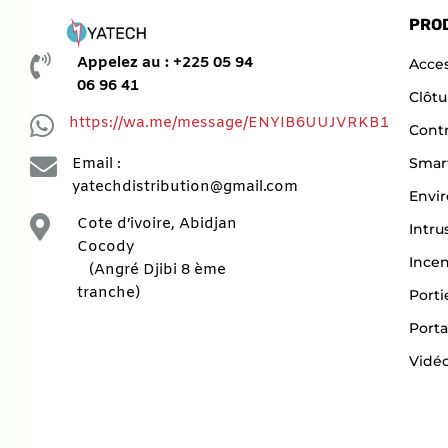
PRO

Appelez au : +225 05 94
Acces
06 96 41
Clôtu

https://wa.me/message/ENYIB6UUJVRKB1
Contr

Smar
Email :
yatechdistribution@gmail.com
Envi

Cote d’ivoire, Abidjan
Intru
Cocody
Ince
(Angré Djibi 8 ème
tranche)
Porti
Porta
Vidéo