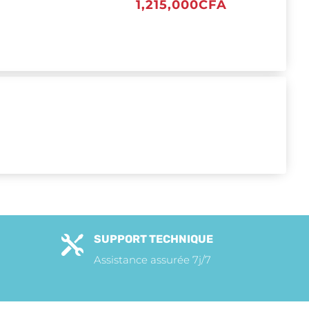
1,215,000
CFA
SUPPORT TECHNIQUE

Assistance assurée 7j/7