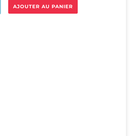
é
AJOUTER AU PANIER
LLER-