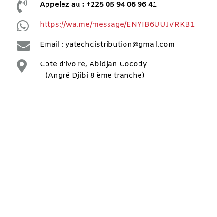

Appelez au : +225 05 94 06 96 41

https://wa.me/message/ENYIB6UUJVRKB1

Email : yatechdistribution@gmail.com

Cote d’ivoire, Abidjan Cocody
(Angré Djibi 8 ème tranche)