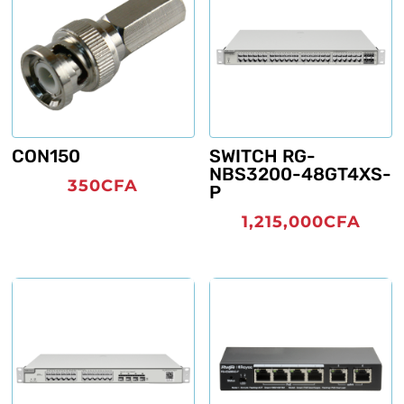
CON150
SWITCH RG-
NBS3200-48GT4XS-
350
CFA
P
1,215,000
CFA