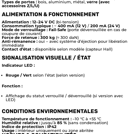
Types de portes :
bois, aluminium, métal,
verre (avec
accessoires Z/L/U)
ALIMENTATION & FONCTIONNEMENT
Alimentation :
12–24 V DC
(bi-tension)
Consommation typique :
~
400 mA (12 V)
/
200 mA (24 V)
Mode de verrouillage :
Fail-Safe
(porte déverrouillée en cas de
coupure de courant)
Force de retenue :
300 kg
(≈ 300 daN)
Anti-rémanence :
oui – avec système d’éjection pour libération
immédiate
Contact d’état :
disponible selon modèle (capteur Hall)
SIGNALISATION VISUELLE / ÉTAT
Indicateur LED :
Rouge / Vert
selon l’état (selon version)
Fonction :
Affichage du statut verrouillé / déverrouillé (si version avec
LED)
CONDITIONS ENVIRONNEMENTALES
Température de fonctionnement :
–10 °C à +55 °C
Humidité relative :
jusqu’à
85 %
(sans condensation)
Indice de protection :
IP42
Usage :
intérieur uniquement ou zone abritée