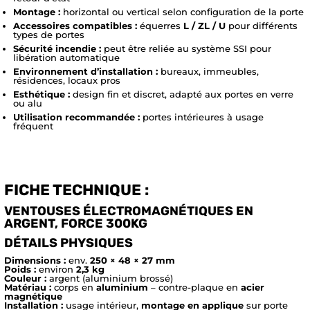
Montage :
horizontal ou vertical selon configuration de la porte
Accessoires compatibles :
équerres
L / ZL / U
pour différents
types de portes
Sécurité incendie :
peut être reliée au système SSI pour
libération automatique
Environnement d’installation :
bureaux, immeubles,
résidences, locaux pros
Esthétique :
design fin et discret, adapté aux portes en verre
ou alu
Utilisation recommandée :
portes intérieures à usage
fréquent
FICHE TECHNIQUE :
VENTOUSES ÉLECTROMAGNÉTIQUES EN
ARGENT, FORCE 300KG
DÉTAILS PHYSIQUES
Dimensions :
env.
250 × 48 × 27 mm
Poids :
environ
2,3 kg
Couleur :
argent (aluminium brossé)
Matériau :
corps en
aluminium
– contre-plaque en
acier
magnétique
Installation :
usage intérieur,
montage en applique
sur porte