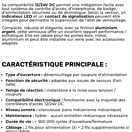
Sa compatibilité
12/24V DC
permet une intégration facile avec
tout système de contrôle d’accès, d’interphonie, de badge,
d’alimentation sécurisée ou de domotique. Selon la version, un
indicateur LED
et un
contact de signalisation
peuvent être
intégrés pour permettre la supervision de l’état de verrouillage.
Compacte, robuste et élégante, avec sa finition
aluminium
argent
, cette ventouse offre un excellent rapport performance /
esthétique. Elle est idéale pour les portes bois, métal,
aluminium et peut être installée sur verre avec les accessoires
adaptés.
CARACTÉRISTIQUE PRINCIPALE :
Type d’ouverture :
déverrouillage par coupure d’alimentation
Fonction de sécurité :
adaptée aux issues de secours (Fail-
Safe)
Temps de réaction :
instantané à la mise sous tension /
coupure
Compatibilité électronique :
fonctionne avec la majorité des
contrôleurs d’accès 12/24V DC
Niveau sonore :
silencieuse (sans mécanisme mécanique)
Maintenance :
faible – aucun entretien mécanique nécessaire
Durée de vie :
> 500 000 cycles d’ouverture/fermeture
Câblage :
2 fils pour alimentation (±) + 2 fils supplémentaires si
retour d’état