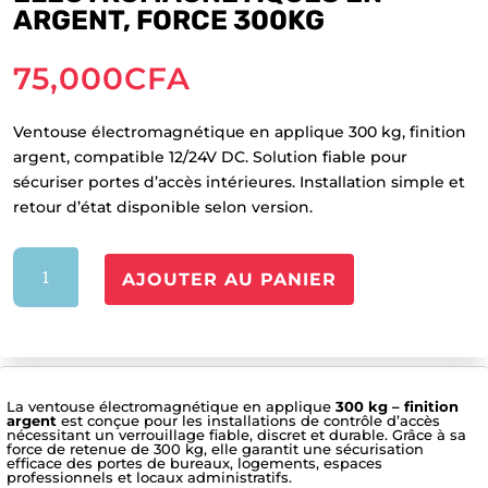
ARGENT, FORCE 300KG
75,000
CFA
Ventouse électromagnétique en applique 300 kg, finition
argent, compatible 12/24V DC. Solution fiable pour
sécuriser portes d’accès intérieures. Installation simple et
retour d’état disponible selon version.
quantité
AJOUTER AU PANIER
de
Ventouses
électromagnétiques
en
Argent,
La ventouse électromagnétique en applique
300 kg – finition
force
argent
est conçue pour les installations de contrôle d’accès
300kg
nécessitant un verrouillage fiable, discret et durable. Grâce à sa
force de retenue de 300 kg, elle garantit une sécurisation
efficace des portes de bureaux, logements, espaces
professionnels et locaux administratifs.