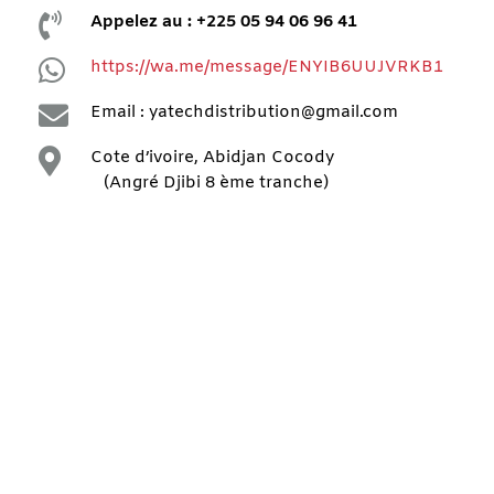

Appelez au : +225 05 94 06 96 41

https://wa.me/message/ENYIB6UUJVRKB1

Email : yatechdistribution@gmail.com

Cote d’ivoire, Abidjan Cocody
(Angré Djibi 8 ème tranche)