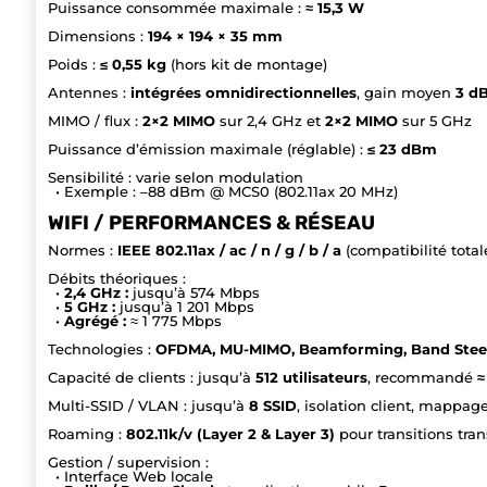
Puissance consommée maximale :
≈ 15,3 W
Dimensions :
194 × 194 × 35 mm
Poids :
≤ 0,55 kg
(hors kit de montage)
Antennes :
intégrées omnidirectionnelles
, gain moyen
3 dB
MIMO / flux :
2×2 MIMO
sur 2,4 GHz et
2×2 MIMO
sur 5 GHz
Puissance d’émission maximale (réglable) :
≤ 23 dBm
Sensibilité : varie selon modulation
• Exemple : –88 dBm @ MCS0 (802.11ax 20 MHz)
WIFI / PERFORMANCES & RÉSEAU
Normes :
IEEE 802.11ax / ac / n / g / b / a
(compatibilité total
Débits théoriques :
•
2,4 GHz :
jusqu’à 574 Mbps
•
5 GHz :
jusqu’à 1 201 Mbps
•
Agrégé :
≈ 1 775 Mbps
Technologies :
OFDMA, MU-MIMO, Beamforming, Band Steeri
Capacité de clients : jusqu’à
512 utilisateurs
, recommandé
≈
Multi-SSID / VLAN : jusqu’à
8 SSID
, isolation client, mappa
Roaming :
802.11k/v (Layer 2 & Layer 3)
pour transitions tra
Gestion / supervision :
• Interface Web locale