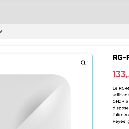
g
RG-
133
Le
RG-
utilisan
GHz + 5
dispose
l’alime
Reyee, 