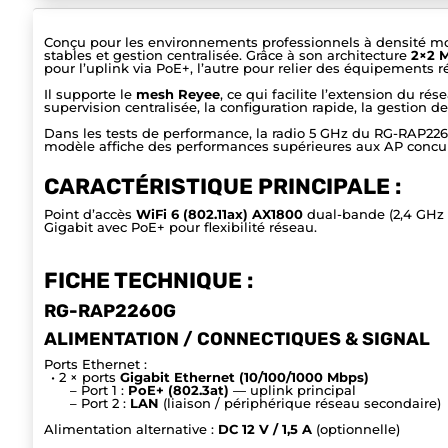
Conçu pour les environnements professionnels à densité modé
stables et gestion centralisée. Grâce à son architecture
2×2 
pour l’uplink via PoE+, l’autre pour relier des équipements 
Il supporte le
mesh Reyee
, ce qui facilite l’extension du r
supervision centralisée, la configuration rapide, la gestion
Dans les tests de performance, la radio 5 GHz du RG-RAP226
modèle affiche des performances supérieures aux AP concu
CARACTÉRISTIQUE PRINCIPALE :
Point d’accès
WiFi 6 (802.11ax) AX1800
dual-bande (2,4 GHz 
Gigabit avec PoE+ pour flexibilité réseau.
FICHE TECHNIQUE :
RG-RAP2260G
ALIMENTATION / CONNECTIQUES & SIGNAL
Ports Ethernet :
• 2 × ports
Gigabit Ethernet (10/100/1000 Mbps)
– Port 1 :
PoE+ (802.3at)
— uplink principal
– Port 2 :
LAN
(liaison / périphérique réseau secondaire)
Alimentation alternative :
DC 12 V / 1,5 A
(optionnelle)