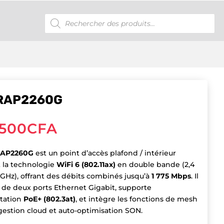
Recherche
de
produits
RAP2260G
,500
CFA
RAP2260G
est un point d’accès plafond / intérieur
t la technologie
WiFi 6 (802.11ax)
en double bande (2,4
 GHz), offrant des débits combinés jusqu’à
1 775 Mbps
. Il
 de deux ports Ethernet Gigabit, supporte
ntation
PoE+ (802.3at)
, et intègre les fonctions de mesh
gestion cloud et auto-optimisation SON.