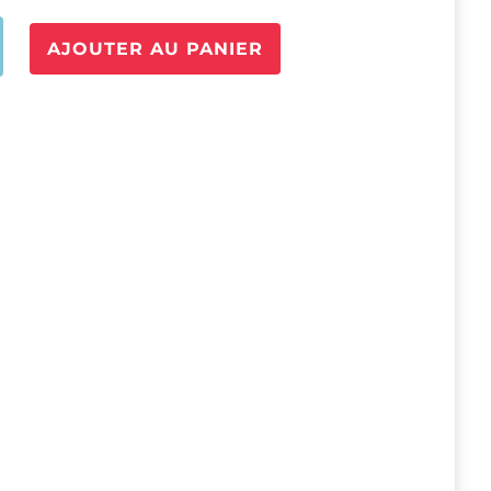
é
AJOUTER AU PANIER
0g