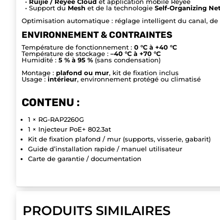
•
Ruijie / Reyee Cloud
et application mobile Reyee
• Support du
Mesh
et de la technologie
Self-Organizing N
Optimisation automatique : réglage intelligent du canal, de 
ENVIRONNEMENT & CONTRAINTES
Température de fonctionnement :
0 °C à +40 °C
Température de stockage :
–40 °C à +70 °C
Humidité :
5 % à 95 %
(sans condensation)
Montage :
plafond ou mur
, kit de fixation inclus
Usage :
intérieur
, environnement protégé ou climatisé
CONTENU :
1 × RG-RAP2260G
1 × Injecteur PoE+ 802.3at
Kit de fixation plafond / mur (supports, visserie, gabarit)
Guide d’installation rapide / manuel utilisateur
Carte de garantie / documentation
PRODUITS SIMILAIRES