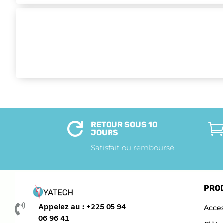
RETOUR SOUS 10

JOURS
Satisfait ou remboursé
PRO

Appelez au : +225 05 94
Acces
06 96 41