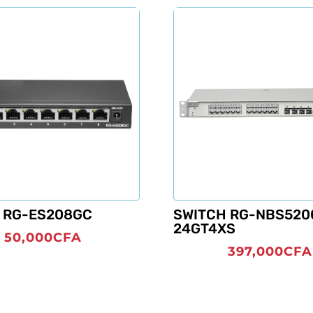
 RG-ES208GC
SWITCH RG-NBS520
24GT4XS
50,000
CFA
397,000
CFA