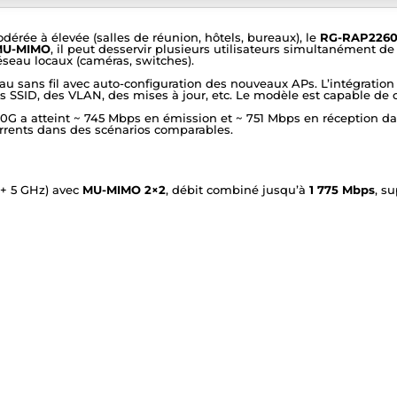
rée à élevée (salles de réunion, hôtels, bureaux), le
RG-RAP226
MU-MIMO
, il peut desservir plusieurs utilisateurs simultanément de 
réseau locaux (caméras, switches).
éseau sans fil avec auto-configuration des nouveaux APs. L’intégratio
 des SSID, des VLAN, des mises à jour, etc. Le modèle est capable de
0G a atteint ~ 745 Mbps en émission et ~ 751 Mbps en réception d
rrents dans des scénarios comparables.
+ 5 GHz) avec
MU-MIMO 2×2
, débit combiné jusqu’à
1 775 Mbps
, s