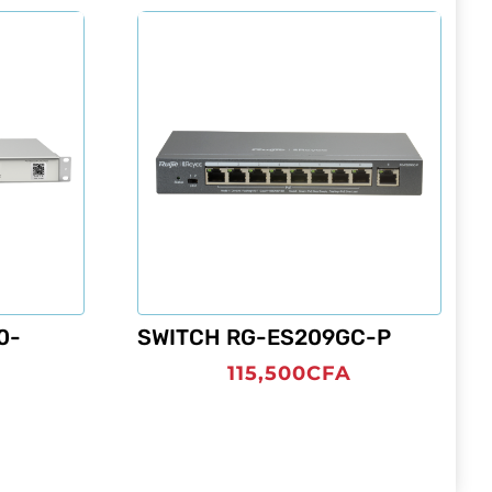
0-
SWITCH RG-ES209GC-P
115,500
CFA