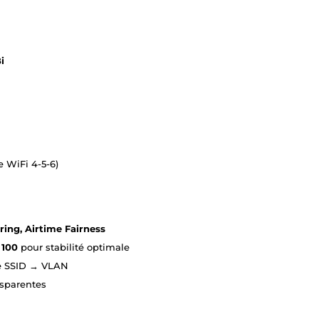
i
e WiFi 4-5-6)
ng, Airtime Fairness
 100
pour stabilité optimale
ge SSID → VLAN
nsparentes