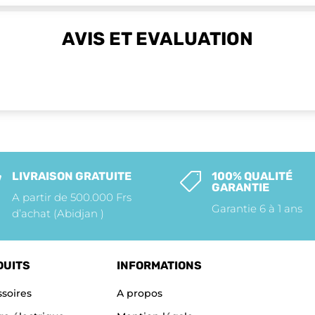
AVIS ET EVALUATION
LIVRAISON GRATUITE
100% QUALITÉ


GARANTIE
A partir de 500.000 Frs
Garantie 6 à 1 ans
d’achat (Abidjan )
DUITS
INFORMATIONS
soires
A propos