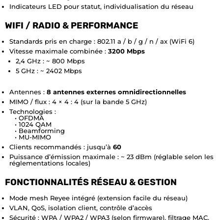
Indicateurs LED pour statut, individualisation du réseau
WIFI / RADIO & PERFORMANCE
Standards pris en charge : 802.11 a / b / g / n / ax (WiFi 6)
Vitesse maximale combinée :
3200 Mbps
2,4 GHz : ~ 800 Mbps
5 GHz : ~ 2402 Mbps
Antennes :
8 antennes externes omnidirectionnelles
MIMO / flux : 4 × 4 : 4 (sur la bande 5 GHz)
Technologies :
• OFDMA
• 1024 QAM
• Beamforming
• MU-MIMO
Clients recommandés : jusqu’à
60
Puissance d’émission maximale : ~ 23 dBm (réglable selon les
réglementations locales)
FONCTIONNALITÉS RÉSEAU & GESTION
Mode mesh Reyee intégré (extension facile du réseau)
VLAN, QoS, isolation client, contrôle d’accès
Sécurité : WPA / WPA2 / WPA3 (selon firmware), filtrage MAC,