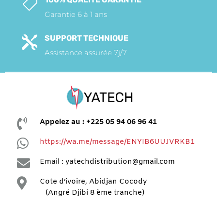

Garantie 6 à 1 ans
SUPPORT TECHNIQUE

Assistance assurée 7j/7

Appelez au : +225 05 94 06 96 41

https://wa.me/message/ENYIB6UUJVRKB1

Email : yatechdistribution@gmail.com

Cote d’ivoire, Abidjan Cocody
(Angré Djibi 8 ème tranche)