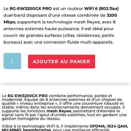
Le
RG-EW3200GX PRO
est un routeur
WiFi 6 (802.11ax)
dual-band disposant d’une vitesse combinée de
3200
Mbps
, supportant la technologie mesh Reyee, avec 8
antennes externes haute puissance. Il est idéal pour
couvrir de grandes surfaces (villas, résidences, petits
bureaux) avec une connexion fluide multi-appareils.
quantité
AJOUTER AU PANIER
de
RG-
EW3200GX-
PRO
Le
RG-EW3200GX PRO
combine performance, portée et
modernité. Équipé de 8 antennes externes et d’un chipset de
qualité « niveau entreprise », il offre une couverture robuste et
stable, même dans les environnements densément occupés. Il
supporte les fonctions
mesh Reyee
, permettant d’étendre le
signal sans fil par l’ajout d’unités satellites, tout en gardant une
gestion homogène du réseau.
Grâce à la technologie WiFi 6, il implémente
OFDMA, 1024 QAM,
MU-MIMO, beamforming
, pour une meilleure efficacité,