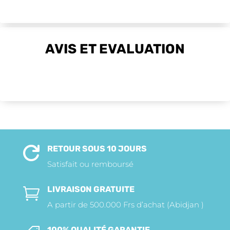
AVIS ET EVALUATION
RETOUR SOUS 10 JOURS

Satisfait ou remboursé
LIVRAISON GRATUITE

A partir de 500.000 Frs d’achat (Abidjan )
100% QUALITÉ GARANTIE