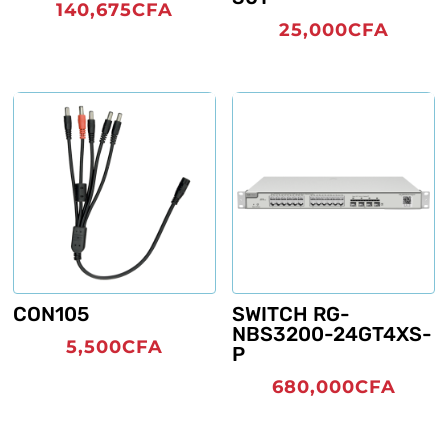
140,675
CFA
25,000
CFA
CON105
SWITCH RG-
NBS3200-24GT4XS-
5,500
CFA
P
680,000
CFA