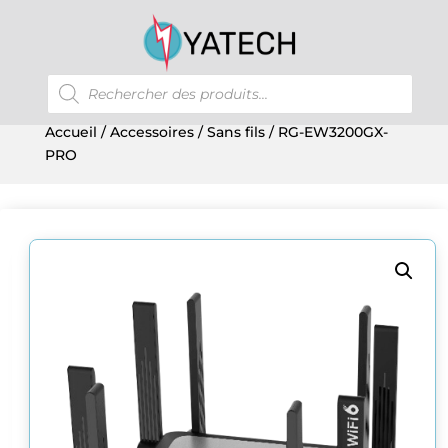
Recherche
de
produits
Accueil
/
Accessoires
/
Sans fils
/ RG-EW3200GX-
PRO