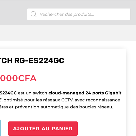
Recherche
de
produits
TCH RG-ES224GC
,000
CFA
ES224GC
est un switch
cloud-managed 24 ports Gigabit
,
E
, optimisé pour les réseaux CCTV, avec reconnaissance
ras et prévention automatique des boucles réseau.
é
AJOUTER AU PANIER