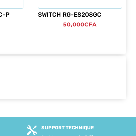
C-P
SWITCH RG-ES208GC
50,000
CFA
SUPPORT TECHNIQUE
