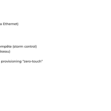
a Ethernet)
tempête (storm control)
éseau)
, provisioning “zero-touch”