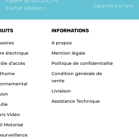
A partir de 500.000 Frs
Garantie 6 à 1 ans
d’achat (Abidjan )
DUITS
INFORMATIONS
soires
A propos
re électrique
Mention légale
ôle d’accès
Politique de confidentialité
thome
Condition générale de
vente
ronnemental
Livraison
sion
Assistance Technique
ndie
ers Vidéo
il Motorisé
surveillance