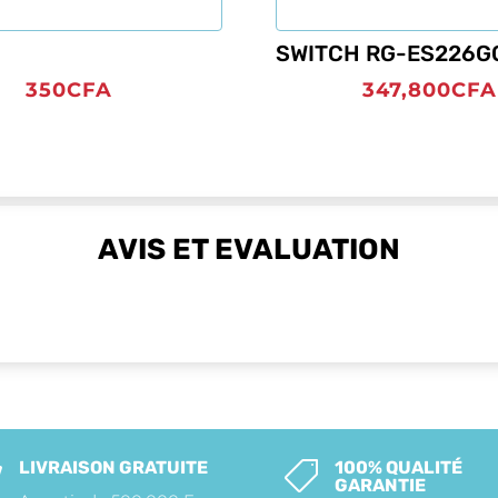
SWITCH RG-ES226G
350
CFA
347,800
CFA
AVIS ET EVALUATION
LIVRAISON GRATUITE
100% QUALITÉ


GARANTIE