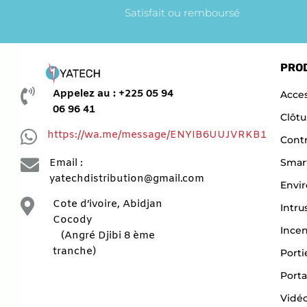
Satisfait ou remboursé
PRO

Appelez au : +225 05 94
Acces
06 96 41
Clôtu

https://wa.me/message/ENYIB6UUJVRKB1
Contr

Smar
Email :
yatechdistribution@gmail.com
Envi

Cote d’ivoire, Abidjan
Intru
Cocody
Ince
(Angré Djibi 8 ème
tranche)
Porti
Porta
Vidéo