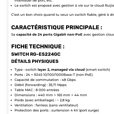
individuel de port, etc.
Le switch est proposé avec gestion à vie sur le cloud Ruijie
C’est un bon choix quand tu veux un switch fiable, géré à dis
CARACTÉRISTIQUE PRINCIPALE :
Sa
capacité de 24 ports Gigabit non-PoE
avec gestion cloud
FICHE TECHNIQUE :
SWITCH RG-ES224GC
DÉTAILS PHYSIQUES
Type : switch
layer 2, managed via cloud
(smart switch)
Ports : 24 × RJ45 10/100/1000Base-T (non-PoE)
Capacité de commutation : 48 Gbps
Débit (forwarding) : 35,71 Mpps
Table MAC : 8 000 entrées
Dimensions : 440 mm × 165 mm × 44 mm
Poids (avec emballage) : ~ 2,8 kg
Ventilation : fanless (sans ventilateur)
Protection des ports : surtension 4 kV (port surge)