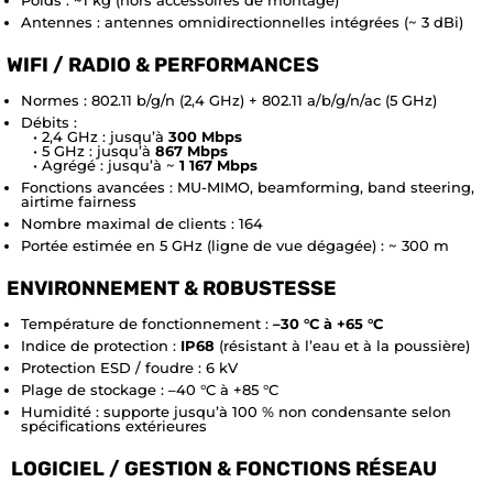
Antennes : antennes omnidirectionnelles intégrées (~ 3 dBi)
WIFI / RADIO & PERFORMANCES
Normes : 802.11 b/g/n (2,4 GHz) + 802.11 a/b/g/n/ac (5 GHz)
Débits :
• 2,4 GHz : jusqu’à
300 Mbps
• 5 GHz : jusqu’à
867 Mbps
• Agrégé : jusqu’à ~
1 167 Mbps
Fonctions avancées : MU-MIMO, beamforming, band steering,
airtime fairness
Nombre maximal de clients : 164
Portée estimée en 5 GHz (ligne de vue dégagée) : ~ 300 m
ENVIRONNEMENT & ROBUSTESSE
Température de fonctionnement :
–30 °C à +65 °C
Indice de protection :
IP68
(résistant à l’eau et à la poussière)
Protection ESD / foudre : 6 kV
Plage de stockage : –40 °C à +85 °C
Humidité : supporte jusqu’à 100 % non condensante selon
spécifications extérieures
LOGICIEL / GESTION & FONCTIONS RÉSEAU