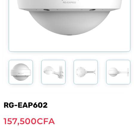
RG-EAP602
157,500
CFA