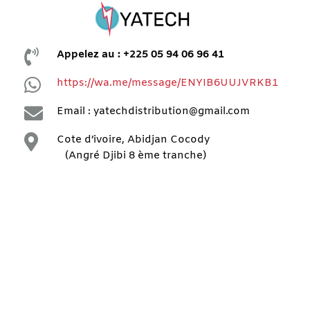

Appelez au : +225 05 94 06 96 41

https://wa.me/message/ENYIB6UUJVRKB1

Email : yatechdistribution@gmail.com

Cote d’ivoire, Abidjan Cocody
(Angré Djibi 8 ème tranche)