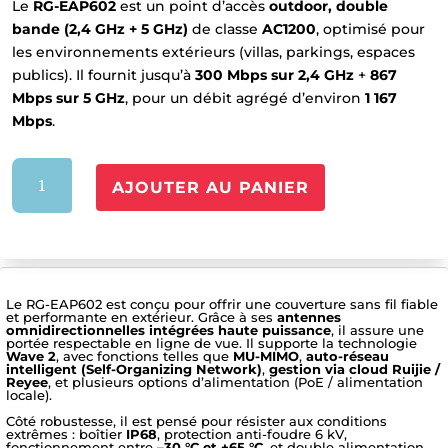
Le
RG-EAP602
est un point d’accès
outdoor, double
bande (2,4 GHz + 5 GHz)
de classe
AC1200
, optimisé pour
les environnements extérieurs (villas, parkings, espaces
publics). Il fournit jusqu’à
300 Mbps sur 2,4 GHz
+
867
Mbps sur 5 GHz
, pour un débit agrégé d’environ
1 167
Mbps
.
quantité
AJOUTER AU PANIER
de
RG-
EAP602
Le RG-EAP602 est conçu pour offrir une couverture sans fil fiable
et performante en extérieur. Grâce à ses
antennes
omnidirectionnelles intégrées haute puissance
, il assure une
portée respectable en ligne de vue. Il supporte la technologie
Wave 2
, avec fonctions telles que
MU-MIMO
,
auto-réseau
intelligent (Self-Organizing Network)
,
gestion via cloud Ruijie /
Reyee
, et plusieurs options d’alimentation (PoE / alimentation
locale).
Côté robustesse, il est pensé pour résister aux conditions
extrêmes : boîtier
IP68
, protection anti-foudre 6 kV,
fonctionnement entre
–30 °C et +65 °C
, et double alimentation