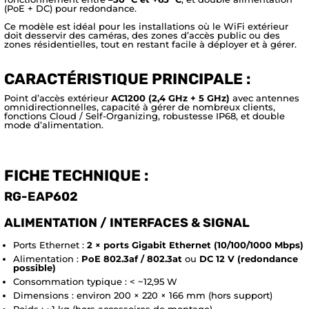
(PoE + DC) pour redondance.
Ce modèle est idéal pour les installations où le WiFi extérieur
doit desservir des caméras, des zones d’accès public ou des
zones résidentielles, tout en restant facile à déployer et à gérer.
CARACTÉRISTIQUE PRINCIPALE :
Point d’accès extérieur
AC1200 (2,4 GHz + 5 GHz)
avec antennes
omnidirectionnelles, capacité à gérer de nombreux clients,
fonctions Cloud / Self-Organizing, robustesse IP68, et double
mode d’alimentation.
FICHE TECHNIQUE :
RG-EAP602
ALIMENTATION / INTERFACES & SIGNAL
Ports Ethernet :
2 × ports Gigabit Ethernet (10/100/1000 Mbps)
Alimentation :
PoE 802.3af / 802.3at
ou
DC 12 V (redondance
possible)
Consommation typique : < ~12,95 W
Dimensions : environ 200 × 220 × 166 mm (hors support)
Poids : ~1 kg (hors accessoires de montage)