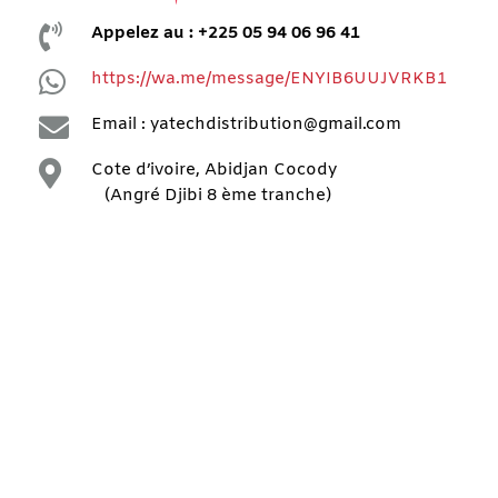

Appelez au : +225 05 94 06 96 41

https://wa.me/message/ENYIB6UUJVRKB1

Email : yatechdistribution@gmail.com

Cote d’ivoire, Abidjan Cocody
(Angré Djibi 8 ème tranche)