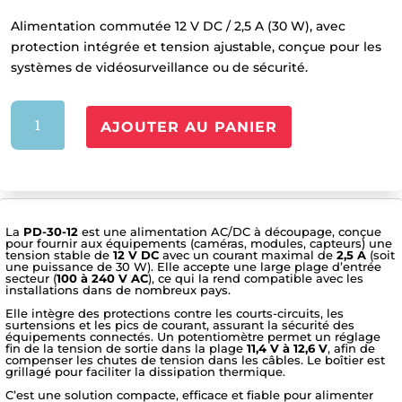
Alimentation commutée 12 V DC / 2,5 A (30 W), avec
protection intégrée et tension ajustable, conçue pour les
systèmes de vidéosurveillance ou de sécurité.
quantité
AJOUTER AU PANIER
de
Alim
PD-
30-
12
La
PD-30-12
est une alimentation AC/DC à découpage, conçue
pour fournir aux équipements (caméras, modules, capteurs) une
tension stable de
12 V DC
avec un courant maximal de
2,5 A
(soit
une puissance de 30 W). Elle accepte une large plage d’entrée
secteur (
100 à 240 V AC
), ce qui la rend compatible avec les
installations dans de nombreux pays.
Elle intègre des protections contre les courts-circuits, les
surtensions et les pics de courant, assurant la sécurité des
équipements connectés. Un potentiomètre permet un réglage
fin de la tension de sortie dans la plage
11,4 V à 12,6 V
, afin de
compenser les chutes de tension dans les câbles. Le boîtier est
grillagé pour faciliter la dissipation thermique.
C’est une solution compacte, efficace et fiable pour alimenter